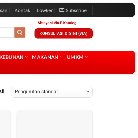
esan
Kontak
Lowker
Subscribe
Melayani Via E-Katalog
KONSULTASI DISINI (WA)
RKEBUNAN
MAKANAN
UMKM
il