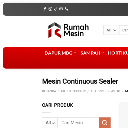
Skip
to
content
Penca
untuk
DAPUR MBG
SAMPAH
HORTIK
Mesin Continuous Sealer
BERANDA
/
MESIN INDUSTRI
/
ALAT PRES PLASTIK
/
M
CARI PRODUK
Pencarian
untuk: