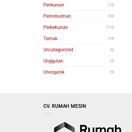
Perikanan
(15)
Perindustrian
(63)
Perkebunan
(112)
Ternak
(14)
Uncategorized
(6)
Unggulan
(2)
Unorganik
(9)
CV. RUMAH MESIN