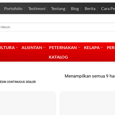
Portofolio
Testimoni
Tentang
Blog
Berita
Cara P
rian
:
ULTURA
ALSINTAN
PETERNAKAN
KELAPA
PE
KATALOG
Menampilkan semua 9 has
ESIN CONTINUOUS SEALER