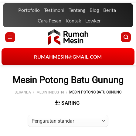
Skip
Portofolio
Testimoni
Tentang
Blog
Berita
to
content
Cara Pesan
Kontak
Lowker
RUMAHMESIN@GMAIL.COM
Mesin Potong Batu Gunung
BERANDA
/
MESIN INDUSTRI
/
MESIN POTONG BATU GUNUNG
SARING