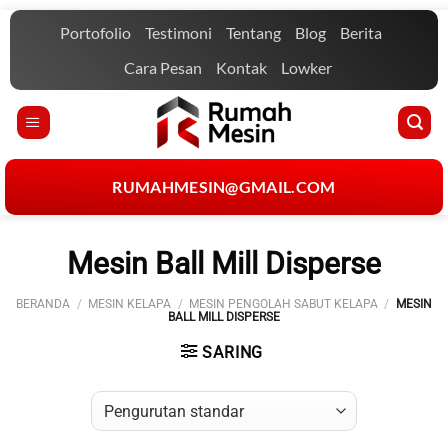
Skip
Portofolio
Testimoni
Tentang
Blog
Berita
to
content
Cara Pesan
Kontak
Lowker
RUMAHMESIN@GMAIL.COM
Mesin Ball Mill Disperse
BERANDA
/
MESIN KELAPA
/
MESIN PENGOLAH SABUT KELAPA
/
MESIN
BALL MILL DISPERSE
SARING