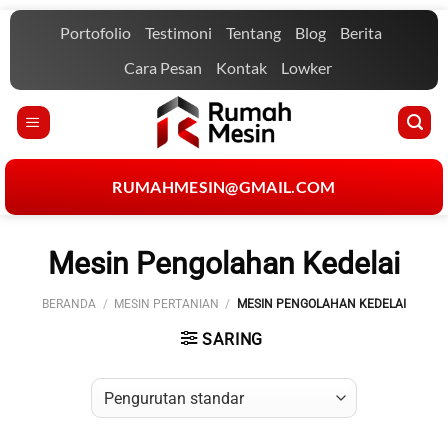
Skip
Portofolio
Testimoni
Tentang
Blog
Berita
to
content
Cara Pesan
Kontak
Lowker
RUMAHMESIN@GMAIL.COM
Mesin Pengolahan Kedelai
BERANDA
/
MESIN PERTANIAN
/
MESIN PENGOLAHAN KEDELAI
SARING