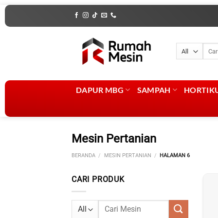
Skip
to
content
Penca
untuk
DAPUR MBG
SAMPAH
HORTIK
Mesin Pertanian
BERANDA
/
MESIN PERTANIAN
/
HALAMAN 6
CARI PRODUK
Pencarian
untuk: