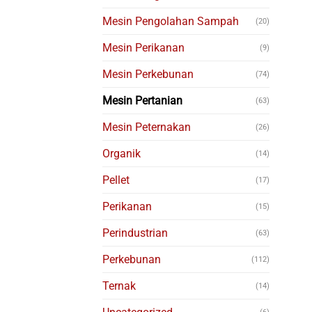
Mesin Pengolahan Sampah
(20)
Mesin Perikanan
(9)
Mesin Perkebunan
(74)
Mesin Pertanian
(63)
Mesin Peternakan
(26)
Organik
(14)
Pellet
(17)
Perikanan
(15)
Perindustrian
(63)
Perkebunan
(112)
Ternak
(14)