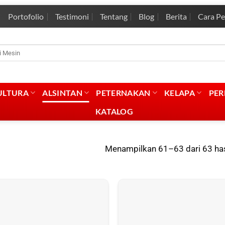
Portofolio
Testimoni
Tentang
Blog
Berita
Cara P
rian
:
ULTURA
ALSINTAN
PETERNAKAN
KELAPA
PE
KATALOG
Menampilkan 61–63 dari 63 has