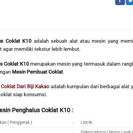
us Coklat K10
adalah sebuah alat atau mesin yang memil
 agar memiliki tekstur lebih lembut.
s Coklat K10
merupakan mesin yang termasuk dalam rang
engan
Mesin Pembuat Coklat
.
oklat Dari Biji Kakao
adalah kumpulan dari berbagai alat y
oklat siap konsumsi.
esin Penghalus Coklat K10 :
kan ( Penggerak )
:
Listrik.
:
Elektro Motor ( Motor Lisrik )