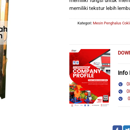
memiliki fungsi untuk memp
memiliki tekstur lebih lembu
Kategori:
Mesin Penghalus Cokl
DOW
Info
08
08
08