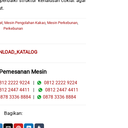
erbaiki struktur kehalusan coklat agar
t.
at
,
Mesin Pengolahan Kakao
,
Mesin Perkebunan
,
Perkebunan
NLOAD_KATALOG
 Pemesanan Mesin
12 2222 9224
|
0812 2222 9224
12 2447 4411
|
0812 2447 4411
78 3336 8884
|
0878 3336 8884
Bagikan: