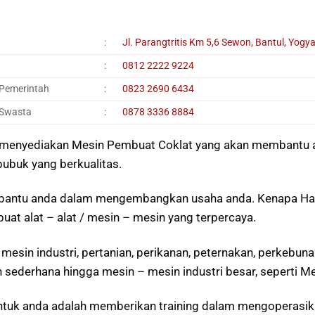
:
Jl. Parangtritis Km 5,6 Sewon, Bantul, Yogy
:
0812 2222 9224
 Pemerintah
:
0823 2690 6434
 Swasta
:
0878 3336 8884
nyediakan Mesin Pembuat Coklat yang akan membantu an
bubuk yang berkualitas.
antu anda dalam mengembangkan usaha anda. Kenapa Har
uat alat – alat / mesin – mesin yang terpercaya.
mesin industri, pertanian, perikanan, peternakan, perkebunan
n sederhana hingga mesin – mesin industri besar, seperti M
ntuk anda adalah memberikan training dalam mengoperasika