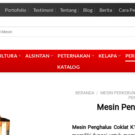
Portofolio
Testimoni
Tentang
Blog
Berita
Cara P
rian
:
ULTURA
ALSINTAN
PETERNAKAN
KELAPA
PE
KATALOG
BERANDA
/
MESIN PERKEBU
PE
Mesin Pen
Mesin Penghalus Coklat K