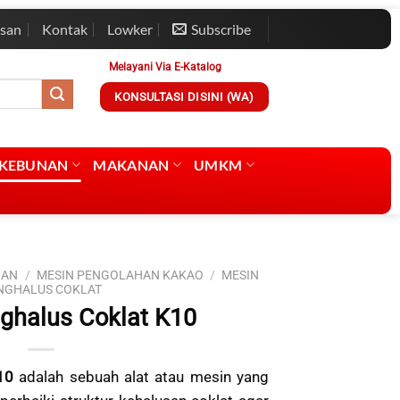
esan
Kontak
Lowker
Subscribe
Melayani Via E-Katalog
KONSULTASI DISINI (WA)
RKEBUNAN
MAKANAN
UMKM
NAN
/
MESIN PENGOLAHAN KAKAO
/
MESIN
NGHALUS COKLAT
ghalus Coklat K10
10
adalah sebuah alat atau mesin yang