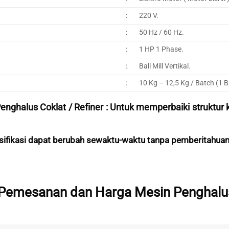
:
220 V.
:
50 Hz / 60 Hz.
:
1 HP 1 Phase.
:
Ball Mill Vertikal.
:
10 Kg – 12,5 Kg / Batch (1 B
enghalus Coklat / Refiner : Untuk memperbaiki struktur 
sifikasi dapat berubah sewaktu-waktu tanpa pemberitahuan
 Pemesanan dan H
arga
Mesin Penghalu