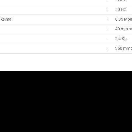
:
50 Hz.
ksimal
:
0,35 Mpa
:
40 mm s
:
2,4 Kg.
:
350 mm 