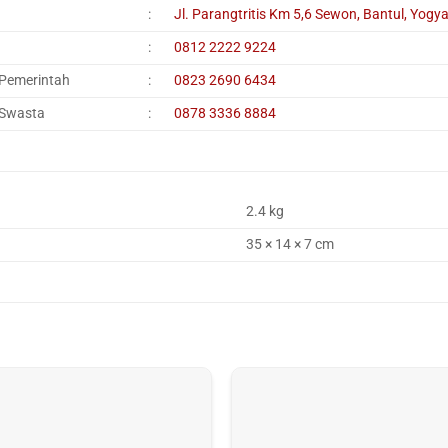
:
Jl. Parangtritis Km 5,6 Sewon, Bantul, Yogy
:
0812 2222 9224
 Pemerintah
:
0823 2690 6434
 Swasta
:
0878 3336 8884
2.4 kg
35 × 14 × 7 cm