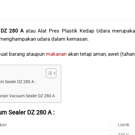
DZ 280 A
atau Alat Pres Plastik Kedap Udara merupak
 menghampakan udara dalam kemasan.
uat barang ataupun
makanan
akan tetap aman, awet (tahan l
m Sealer DZ 280 A :
anan Vacuum Sealer DZ 280 A
um Sealer DZ 280 A :
akan
:
Listrik.
:
220 V.