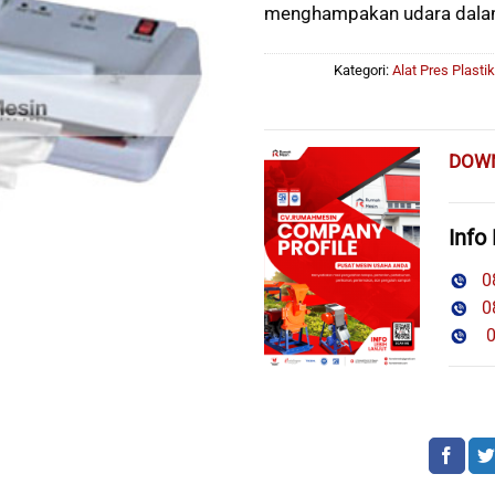
menghampakan udara dala
Kategori:
Alat Pres Plastik
DOW
Info
08
08
08