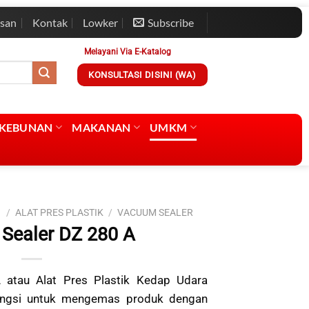
esan
Kontak
Lowker
Subscribe
Melayani Via E-Katalog
KONSULTASI DISINI (WA)
RKEBUNAN
MAKANAN
UMKM
I
/
ALAT PRES PLASTIK
/
VACUUM SEALER
Sealer DZ 280 A
atau Alat Pres Plastik Kedap Udara
ungsi untuk mengemas produk dengan