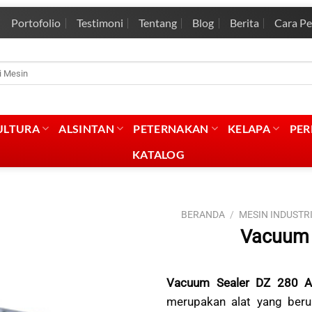
Portofolio
Testimoni
Tentang
Blog
Berita
Cara P
rian
:
ULTURA
ALSINTAN
PETERNAKAN
KELAPA
PE
KATALOG
BERANDA
/
MESIN INDUSTR
Vacuum 
Vacuum Sealer DZ 280 A
merupakan alat yang ber