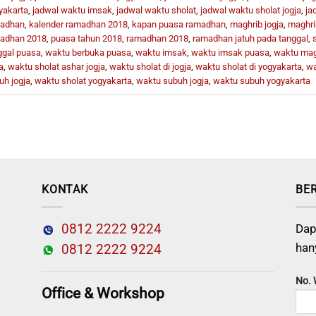
yakarta
,
jadwal waktu imsak
,
jadwal waktu sholat
,
jadwal waktu sholat jogja
,
ja
adhan
,
kalender ramadhan 2018
,
kapan puasa ramadhan
,
maghrib jogja
,
maghri
adhan 2018
,
puasa tahun 2018
,
ramadhan 2018
,
ramadhan jatuh pada tanggal
,
ggal puasa
,
waktu berbuka puasa
,
waktu imsak
,
waktu imsak puasa
,
waktu magh
a
,
waktu sholat ashar jogja
,
waktu sholat di jogja
,
waktu sholat di yogyakarta
,
wa
uh jogja
,
waktu sholat yogyakarta
,
waktu subuh jogja
,
waktu subuh yogyakarta
KONTAK
BE
0812 2222 9224
Dap
han
0812 2222 9224
No.
Office & Workshop