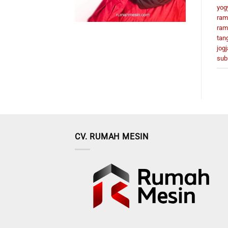
yog
ram
ram
tan
jogj
sub
CV. RUMAH MESIN