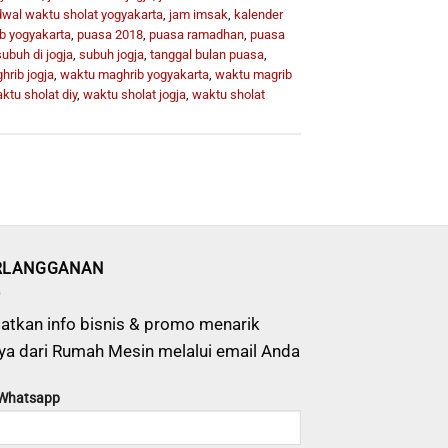
dwal waktu sholat yogyakarta
,
jam imsak
,
kalender
b yogyakarta
,
puasa 2018
,
puasa ramadhan
,
puasa
subuh di jogja
,
subuh jogja
,
tanggal bulan puasa
,
rib jogja
,
waktu maghrib yogyakarta
,
waktu magrib
ktu sholat diy
,
waktu sholat jogja
,
waktu sholat
RLANGGANAN
atkan info bisnis & promo menarik
ya dari Rumah Mesin melalui email Anda
 Whatsapp