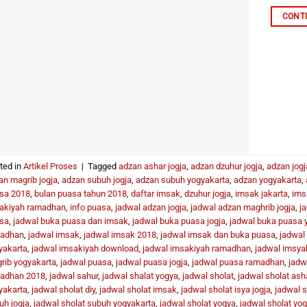
CONT
ted in
Artikel Proses
|
Tagged
adzan ashar jogja
,
adzan dzuhur jogja
,
adzan jogj
an magrib jogja
,
adzan subuh jogja
,
adzan subuh yogyakarta
,
adzan yogyakarta
,
sa 2018
,
bulan puasa tahun 2018
,
daftar imsak
,
dzuhur jogja
,
imsak jakarta
,
ims
akiyah ramadhan
,
info puasa
,
jadwal adzan jogja
,
jadwal adzan maghrib jogja
,
j
sa
,
jadwal buka puasa dan imsak
,
jadwal buka puasa jogja
,
jadwal buka puasa 
adhan
,
jadwal imsak
,
jadwal imsak 2018
,
jadwal imsak dan buka puasa
,
jadwal
yakarta
,
jadwal imsakiyah download
,
jadwal imsakiyah ramadhan
,
jadwal imsya
rib yogyakarta
,
jadwal puasa
,
jadwal puasa jogja
,
jadwal puasa ramadhan
,
jadw
adhan 2018
,
jadwal sahur
,
jadwal shalat yogya
,
jadwal sholat
,
jadwal sholat asha
yakarta
,
jadwal sholat diy
,
jadwal sholat imsak
,
jadwal sholat isya jogja
,
jadwal s
uh jogja
,
jadwal sholat subuh yogyakarta
,
jadwal sholat yogya
,
jadwal sholat yo