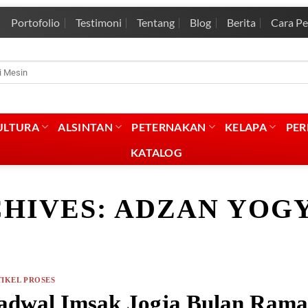
Portofolio
Testimoni
Tentang
Blog
Berita
Cara P
rian
:
ULTURA
ALSINTAN
PETERNAKAN
KELAPA
PE
KATALOG
CHIVES:
ADZAN YOG
IKEL PROSES
adwal Imsak Jogja Bulan Rama