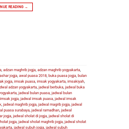
INUE READING
→
a
,
adzan maghrib jogja
,
adzan maghrib yogyakarta
,
ashar jogja
,
awal puasa 2018
,
buka puasa jogja
,
bulan
ak jogja
,
imsak puasa
,
imsak yogyakarta
,
imsakiyah
,
adwal adzan yogyakarta
,
jadwal berbuka
,
jadwal buka
yogyakarta
,
jadwal bulan puasa
,
jadwal bulan
 imsak jogja
,
jadwal imsak puasa
,
jadwal imsak
k
,
jadwal maghrib jogja
,
jadwal magrib jogja
,
jadwal
al puasa surabaya
,
jadwal ramadhan
,
jadwal
r jogja
,
jadwal sholat di jogja
,
jadwal sholat di
holat jogja
,
jadwal sholat maghrib jogja
,
jadwal sholat
gyakarta
,
jadwal subuh jogja
,
jadwal subuh