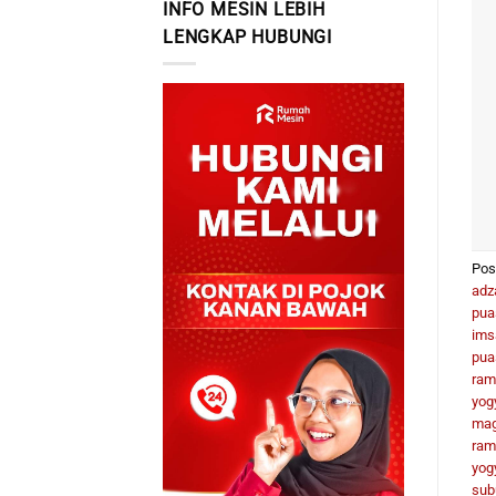
INFO MESIN LEBIH
LENGKAP HUBUNGI
Pos
adz
pua
ims
pua
ram
yog
mag
ram
yog
sub