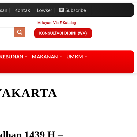
esan
Kontak
Lowker
Subscribe
Melayani Via E-Katalog
KONSULTASI DISINI (WA)
RKEBUNAN
MAKANAN
UMKM
YAKARTA
dhan 1439 H –