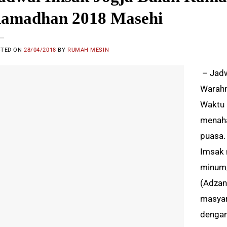
amadhan 2018 Masehi
STED ON
28/04/2018
BY
RUMAH MESIN
– Jadw
Warahm
Waktu 
menaha
puasa.
Imsak 
minum,
(Adzan
masya
dengan