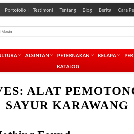
Portofolio
Testimoni
Tentang
Blog
Berita
Cara P
rian
:
ULTURA
ALSINTAN
PETERNAKAN
KELAPA
PE
KATALOG
VES:
ALAT PEMOTON
SAYUR KARAWANG