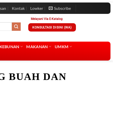
esan
Kontak
Lowker
Subscribe
Melayani Via E-Katalog
KONSULTASI DISINI (WA)
RKEBUNAN
MAKANAN
UMKM
G BUAH DAN