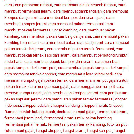
cara kerja pemotong rumput
,
cara membuat alat pencacah rumput
,
cara
membuat fermentasi jerami
,
cara membuat gambar gajah
,
cara membuat
kompos dari jerami
,
cara membuat kompos dari jerami padi
,
cara
membuat kompos jerami
,
cara membuat pakan fermentasi
,
cara
membuat pakan fermentasi untuk kambing
,
cara membuat pakan
kambing
,
cara membuat pakan kambing dari jerami
,
cara membuat pakan
kambing fermentasi
,
cara membuat pakan sapi dari jerami
,
cara membuat
pakan ternak dari jerami
,
cara membuat pakan ternak fermentasi
,
cara
membuat pakan ternak sapi dari jerami
,
cara membuat pemotong rumput
sederhana
,
cara membuat pupuk kompos dari jerami
,
cara membuat
pupuk kompos dari jerami padi
,
cara membuat pupuk kompos dari rumput
,
cara membuat rangka chopper
,
cara membuat silase jerami padi
,
cara
menanam rumput gajah pakan ternak
,
cara menanam rumput gajah untuk
pakan ternak
,
cara menggambar gajah
,
cara menggambar rumput
,
cara
merawat rumput gajah
,
cara pembuatan kompos jerami
,
cara pembuatan
pakan sapi dari jerami
,
cara pembuatan pakan ternak fermentasi
,
choper
indonesia
,
chopper adalah
,
chopper bandung
,
chopper murah
,
Chopper
Rumput
,
contoh batang basah
,
deskripsi rumput gajah
,
fermentasi jerami
,
fermentasi jerami padi
,
fermentasi jerami untuk pakan kambing
,
fermentasi pakan ternak
,
fermentasi pakan ternak kambing
,
foto rumput
,
foto rumput gajah
,
fungsi chopper
,
fungsi jerami
,
fungsi kompos
,
fungsi