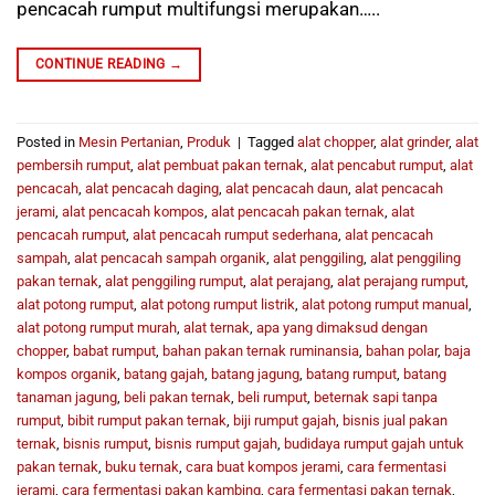
pencacah rumput multifungsi merupakan…..
CONTINUE READING
→
Posted in
Mesin Pertanian
,
Produk
|
Tagged
alat chopper
,
alat grinder
,
alat
pembersih rumput
,
alat pembuat pakan ternak
,
alat pencabut rumput
,
alat
pencacah
,
alat pencacah daging
,
alat pencacah daun
,
alat pencacah
jerami
,
alat pencacah kompos
,
alat pencacah pakan ternak
,
alat
pencacah rumput
,
alat pencacah rumput sederhana
,
alat pencacah
sampah
,
alat pencacah sampah organik
,
alat penggiling
,
alat penggiling
pakan ternak
,
alat penggiling rumput
,
alat perajang
,
alat perajang rumput
,
alat potong rumput
,
alat potong rumput listrik
,
alat potong rumput manual
,
alat potong rumput murah
,
alat ternak
,
apa yang dimaksud dengan
chopper
,
babat rumput
,
bahan pakan ternak ruminansia
,
bahan polar
,
baja
kompos organik
,
batang gajah
,
batang jagung
,
batang rumput
,
batang
tanaman jagung
,
beli pakan ternak
,
beli rumput
,
beternak sapi tanpa
rumput
,
bibit rumput pakan ternak
,
biji rumput gajah
,
bisnis jual pakan
ternak
,
bisnis rumput
,
bisnis rumput gajah
,
budidaya rumput gajah untuk
pakan ternak
,
buku ternak
,
cara buat kompos jerami
,
cara fermentasi
jerami
,
cara fermentasi pakan kambing
,
cara fermentasi pakan ternak
,