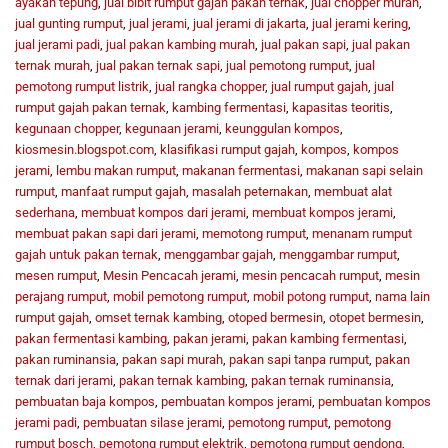
ayakan tepung
,
jual bibit rumput gajah pakan ternak
,
jual chopper murah
,
jual gunting rumput
,
jual jerami
,
jual jerami di jakarta
,
jual jerami kering
,
jual jerami padi
,
jual pakan kambing murah
,
jual pakan sapi
,
jual pakan
ternak murah
,
jual pakan ternak sapi
,
jual pemotong rumput
,
jual
pemotong rumput listrik
,
jual rangka chopper
,
jual rumput gajah
,
jual
rumput gajah pakan ternak
,
kambing fermentasi
,
kapasitas teoritis
,
kegunaan chopper
,
kegunaan jerami
,
keunggulan kompos
,
kiosmesin.blogspot.com
,
klasifikasi rumput gajah
,
kompos
,
kompos
jerami
,
lembu makan rumput
,
makanan fermentasi
,
makanan sapi selain
rumput
,
manfaat rumput gajah
,
masalah peternakan
,
membuat alat
sederhana
,
membuat kompos dari jerami
,
membuat kompos jerami
,
membuat pakan sapi dari jerami
,
memotong rumput
,
menanam rumput
gajah untuk pakan ternak
,
menggambar gajah
,
menggambar rumput
,
mesen rumput
,
Mesin Pencacah jerami
,
mesin pencacah rumput
,
mesin
perajang rumput
,
mobil pemotong rumput
,
mobil potong rumput
,
nama lain
rumput gajah
,
omset ternak kambing
,
otoped bermesin
,
otopet bermesin
,
pakan fermentasi kambing
,
pakan jerami
,
pakan kambing fermentasi
,
pakan ruminansia
,
pakan sapi murah
,
pakan sapi tanpa rumput
,
pakan
ternak dari jerami
,
pakan ternak kambing
,
pakan ternak ruminansia
,
pembuatan baja kompos
,
pembuatan kompos jerami
,
pembuatan kompos
jerami padi
,
pembuatan silase jerami
,
pemotong rumput
,
pemotong
rumput bosch
,
pemotong rumput elektrik
,
pemotong rumput gendong
,