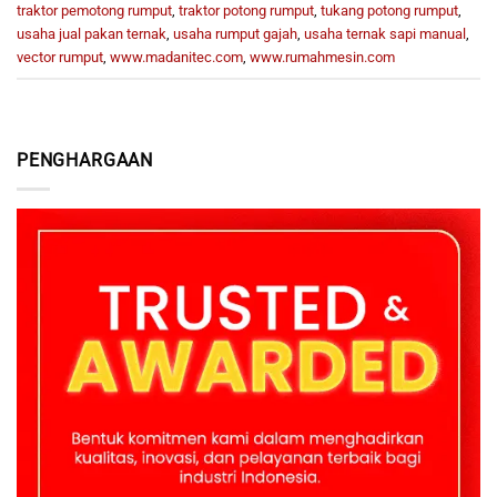
traktor pemotong rumput
,
traktor potong rumput
,
tukang potong rumput
,
usaha jual pakan ternak
,
usaha rumput gajah
,
usaha ternak sapi manual
,
vector rumput
,
www.madanitec.com
,
www.rumahmesin.com
PENGHARGAAN