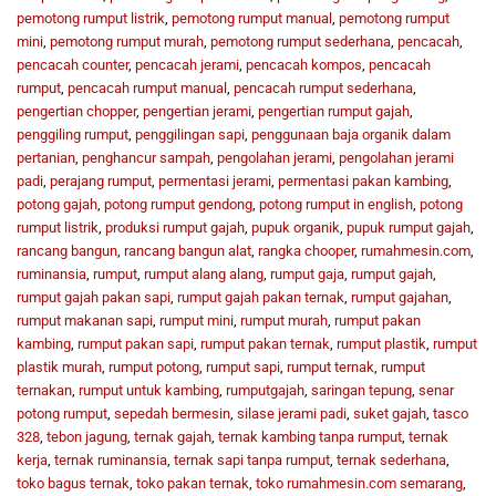
pemotong rumput listrik
,
pemotong rumput manual
,
pemotong rumput
mini
,
pemotong rumput murah
,
pemotong rumput sederhana
,
pencacah
,
pencacah counter
,
pencacah jerami
,
pencacah kompos
,
pencacah
rumput
,
pencacah rumput manual
,
pencacah rumput sederhana
,
pengertian chopper
,
pengertian jerami
,
pengertian rumput gajah
,
penggiling rumput
,
penggilingan sapi
,
penggunaan baja organik dalam
pertanian
,
penghancur sampah
,
pengolahan jerami
,
pengolahan jerami
padi
,
perajang rumput
,
permentasi jerami
,
permentasi pakan kambing
,
potong gajah
,
potong rumput gendong
,
potong rumput in english
,
potong
rumput listrik
,
produksi rumput gajah
,
pupuk organik
,
pupuk rumput gajah
,
rancang bangun
,
rancang bangun alat
,
rangka chooper
,
rumahmesin.com
,
ruminansia
,
rumput
,
rumput alang alang
,
rumput gaja
,
rumput gajah
,
rumput gajah pakan sapi
,
rumput gajah pakan ternak
,
rumput gajahan
,
rumput makanan sapi
,
rumput mini
,
rumput murah
,
rumput pakan
kambing
,
rumput pakan sapi
,
rumput pakan ternak
,
rumput plastik
,
rumput
plastik murah
,
rumput potong
,
rumput sapi
,
rumput ternak
,
rumput
ternakan
,
rumput untuk kambing
,
rumputgajah
,
saringan tepung
,
senar
potong rumput
,
sepedah bermesin
,
silase jerami padi
,
suket gajah
,
tasco
328
,
tebon jagung
,
ternak gajah
,
ternak kambing tanpa rumput
,
ternak
kerja
,
ternak ruminansia
,
ternak sapi tanpa rumput
,
ternak sederhana
,
toko bagus ternak
,
toko pakan ternak
,
toko rumahmesin.com semarang
,