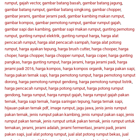
rumput
,
gajah vector
,
gambar batang basah
,
gambar batang jagung
,
gambar batang rumput
,
gambar batang singkong
,
gambar chopper
,
gambar jerami
,
gambar jerami padi
,
gambar kambing makan rumput
,
gambar kompos
,
gambar pemotong rumput
,
gambar rumput gajah
,
gambar sapi dan kambing
,
gambar sapi makan rumput
,
gunting pemotong
rumput
,
gunting rumput elektrik
,
gunting rumput harga
,
harga alat
pencacah rumput
,
harga alat pencacah sampah
,
harga alat potong
rumput
,
harga ayakan tepung
,
harga brush cutter
,
harga chooper
,
harga
choper
,
harga chopper
,
harga chopper rumput
,
harga coper
,
harga gunting
pangkas
,
harga gunting rumput
,
harga jerami
,
harga jerami padi
,
harga
jerami padi 2016
,
harga kompos
,
harga kompos organik
,
harga pakan sapi
,
harga pakan ternak sapi
,
harga pemotong rumput
,
harga pemotong rumput
dorong
,
harga pemotong rumput gendong
,
harga pemotong rumput listrik
,
harga pencacah rumput
,
harga potong rumput
,
harga potong rumput
gendong
,
harga rumput
,
harga rumput gajah
,
harga rumput gajah pakan
ternak
,
harga sapi ternak
,
harga saringan tepung
,
harga ternak sapi
,
hijauan pakan ternak pdf
,
image rumput
,
jagu jawa
,
jenis jenis rumput
pakan ternak
,
jenis rumput pakan kambing
,
jenis rumput pakan sapi
,
jenis
rumput pakan ternak
,
jenis rumput untuk pakan ternak
,
jenis rumput untuk
ternakan
,
jerami
,
jerami adalah
,
jerami fermentasi
,
jerami padi
,
jerami
pakan sapi
,
jual alat potong rumput
,
jual alat potong rumput bekas
,
jual