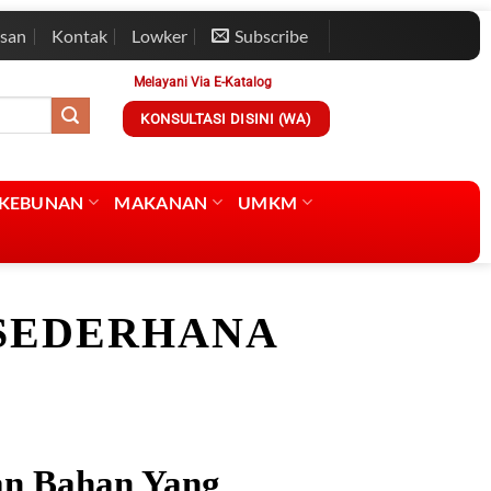
esan
Kontak
Lowker
Subscribe
Melayani Via E-Katalog
KONSULTASI DISINI (WA)
RKEBUNAN
MAKANAN
UMKM
SEDERHANA
n Bahan Yang