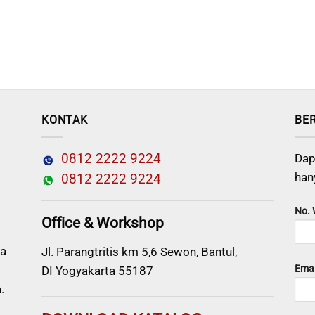
KONTAK
BE
0812 2222 9224
Dap
han
0812 2222 9224
No.
Office & Workshop
a
Jl. Parangtritis km 5,6 Sewon, Bantul,
Emai
DI Yogyakarta 55187
.