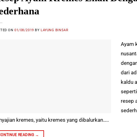
ederhana
STED ON
01/08/2019
BY
LAYUNG BINSAR
Ayam k
nusant
dengan
dari a
kaldu 
sepert
resep 
sederh
nyajian kremes, yaitu kremes yang dibalurkan…..
CONTINUE READING
→