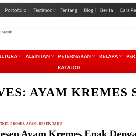
Portofolio
Testimoni
Tentang
Blog
Berita
Cara P
rian
:
ULTURA
ALSINTAN
PETERNAKAN
KELAPA
PE
KATALOG
VES:
AYAM KREMES 
IKEL PROSES
,
AYAM
,
RESEP
,
TAHU
esep Ayam Kremes Enak Denga