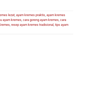
emes lezat
,
ayam kremes praktis
,
ayam kremes
u ayam kremes
,
cara goreng ayam kremes
,
cara
Kremes
,
resep ayam kremes tradisional
,
tips ayam