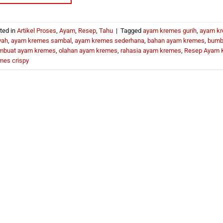
ted in
Artikel Proses
,
Ayam
,
Resep
,
Tahu
|
Tagged
ayam kremes gurih
,
ayam kr
yah
,
ayam kremes sambal
,
ayam kremes sederhana
,
bahan ayam kremes
,
bumb
buat ayam kremes
,
olahan ayam kremes
,
rahasia ayam kremes
,
Resep Ayam 
mes crispy