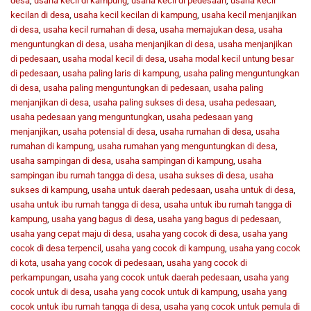
desa
,
usaha kecil di kampung
,
usaha kecil di pedesaan
,
usaha kecil
kecilan di desa
,
usaha kecil kecilan di kampung
,
usaha kecil menjanjikan
di desa
,
usaha kecil rumahan di desa
,
usaha memajukan desa
,
usaha
menguntungkan di desa
,
usaha menjanjikan di desa
,
usaha menjanjikan
di pedesaan
,
usaha modal kecil di desa
,
usaha modal kecil untung besar
di pedesaan
,
usaha paling laris di kampung
,
usaha paling menguntungkan
di desa
,
usaha paling menguntungkan di pedesaan
,
usaha paling
menjanjikan di desa
,
usaha paling sukses di desa
,
usaha pedesaan
,
usaha pedesaan yang menguntungkan
,
usaha pedesaan yang
menjanjikan
,
usaha potensial di desa
,
usaha rumahan di desa
,
usaha
rumahan di kampung
,
usaha rumahan yang menguntungkan di desa
,
usaha sampingan di desa
,
usaha sampingan di kampung
,
usaha
sampingan ibu rumah tangga di desa
,
usaha sukses di desa
,
usaha
sukses di kampung
,
usaha untuk daerah pedesaan
,
usaha untuk di desa
,
usaha untuk ibu rumah tangga di desa
,
usaha untuk ibu rumah tangga di
kampung
,
usaha yang bagus di desa
,
usaha yang bagus di pedesaan
,
usaha yang cepat maju di desa
,
usaha yang cocok di desa
,
usaha yang
cocok di desa terpencil
,
usaha yang cocok di kampung
,
usaha yang cocok
di kota
,
usaha yang cocok di pedesaan
,
usaha yang cocok di
perkampungan
,
usaha yang cocok untuk daerah pedesaan
,
usaha yang
cocok untuk di desa
,
usaha yang cocok untuk di kampung
,
usaha yang
cocok untuk ibu rumah tangga di desa
,
usaha yang cocok untuk pemula di