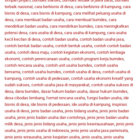
simpan pinjam
,
bumdes sukses
,
bumdes terbaik di jawa barat
,
bumdes
terbaik nasional
,
cara berbisnis di desa
,
cara berbisnis di kampung
,
cara
bisnis di desa
,
cara bisnis di kampung
,
cara melihat peluang usaha di
desa
,
cara membuat badan usaha
,
cara membuat bumdes
,
cara
mendirikan badan usaha
,
cara mendirikan bumdes
,
cara meningkatkan
potensi desa
,
cara usaha di desa
,
cara usaha di kampung
,
cara usaha
kecil kecilan di desa
,
contoh badan usaha
,
contoh badan usaha jasa
,
contoh bentuk badan usaha
,
contoh bentuk usaha
,
contoh contoh badan
usaha
,
contoh desa maju
,
contoh kegiatan ekonomi
,
contoh lembaga
ekonomi
,
contoh perencanaan usaha
,
contoh program kerja bumdes
,
contoh rencana usaha
,
contoh unit usaha bumdes
,
contoh usaha
bersama
,
contoh usaha bumdes
,
contoh usaha di desa
,
contoh usaha di
kampung
,
contoh usaha di pedesaan
,
contoh usaha ekonomi kreatif yang
sudah sukses
,
contoh usaha jasa di masyarakat
,
contoh usaha sukses di
desa
,
dana bumdes
,
dasar hukum badan usaha
,
dasar hukum bumdes
,
desa cibodas lembang
,
format rencana usaha
,
fungsi badan usaha
,
ide
bisnis di desa
,
ide bisnis di pedesaan
,
ide usaha di kampung
,
inspirasi
usaha di desa
,
jenis badan usaha
,
jenis bidang usaha
,
jenis jenis badan
usaha
,
jenis jenis badan usaha dan contohnya
,
jenis jenis badan usaha
milik desa
,
jenis jenis bidang usaha
,
jenis jenis kewirausahaan
,
jenis jenis
usaha
,
jenis jenis usaha di indonesia
,
jenis jenis usaha jasa pariwisata
,
jenis jenis wirausaha
,
jenis kegiatan usaha
,
jenis usaha
,
jenis usaha