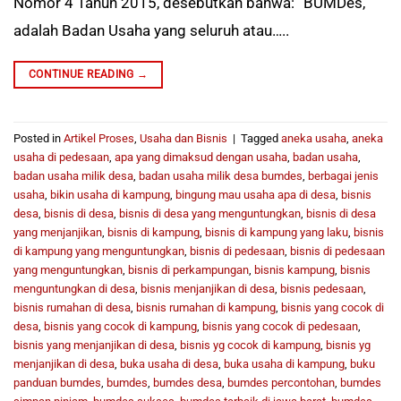
Nomor 4 Tahun 2015, desebutkan bahwa: “BUMDes,
adalah Badan Usaha yang seluruh atau…..
CONTINUE READING
→
Posted in
Artikel Proses
,
Usaha dan Bisnis
|
Tagged
aneka usaha
,
aneka
usaha di pedesaan
,
apa yang dimaksud dengan usaha
,
badan usaha
,
badan usaha milik desa
,
badan usaha milik desa bumdes
,
berbagai jenis
usaha
,
bikin usaha di kampung
,
bingung mau usaha apa di desa
,
bisnis
desa
,
bisnis di desa
,
bisnis di desa yang menguntungkan
,
bisnis di desa
yang menjanjikan
,
bisnis di kampung
,
bisnis di kampung yang laku
,
bisnis
di kampung yang menguntungkan
,
bisnis di pedesaan
,
bisnis di pedesaan
yang menguntungkan
,
bisnis di perkampungan
,
bisnis kampung
,
bisnis
menguntungkan di desa
,
bisnis menjanjikan di desa
,
bisnis pedesaan
,
bisnis rumahan di desa
,
bisnis rumahan di kampung
,
bisnis yang cocok di
desa
,
bisnis yang cocok di kampung
,
bisnis yang cocok di pedesaan
,
bisnis yang menjanjikan di desa
,
bisnis yg cocok di kampung
,
bisnis yg
menjanjikan di desa
,
buka usaha di desa
,
buka usaha di kampung
,
buku
panduan bumdes
,
bumdes
,
bumdes desa
,
bumdes percontohan
,
bumdes