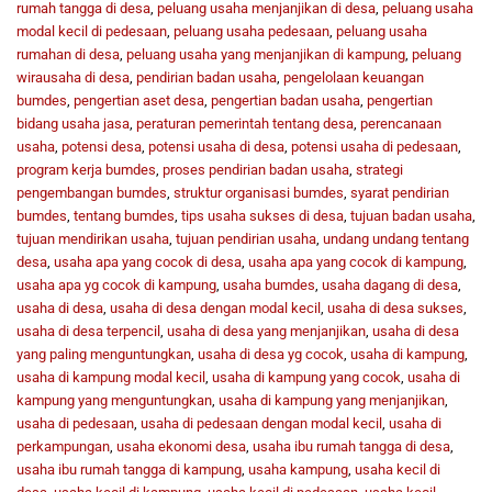
rumah tangga di desa
,
peluang usaha menjanjikan di desa
,
peluang usaha
modal kecil di pedesaan
,
peluang usaha pedesaan
,
peluang usaha
rumahan di desa
,
peluang usaha yang menjanjikan di kampung
,
peluang
wirausaha di desa
,
pendirian badan usaha
,
pengelolaan keuangan
bumdes
,
pengertian aset desa
,
pengertian badan usaha
,
pengertian
bidang usaha jasa
,
peraturan pemerintah tentang desa
,
perencanaan
usaha
,
potensi desa
,
potensi usaha di desa
,
potensi usaha di pedesaan
,
program kerja bumdes
,
proses pendirian badan usaha
,
strategi
pengembangan bumdes
,
struktur organisasi bumdes
,
syarat pendirian
bumdes
,
tentang bumdes
,
tips usaha sukses di desa
,
tujuan badan usaha
,
tujuan mendirikan usaha
,
tujuan pendirian usaha
,
undang undang tentang
desa
,
usaha apa yang cocok di desa
,
usaha apa yang cocok di kampung
,
usaha apa yg cocok di kampung
,
usaha bumdes
,
usaha dagang di desa
,
usaha di desa
,
usaha di desa dengan modal kecil
,
usaha di desa sukses
,
usaha di desa terpencil
,
usaha di desa yang menjanjikan
,
usaha di desa
yang paling menguntungkan
,
usaha di desa yg cocok
,
usaha di kampung
,
usaha di kampung modal kecil
,
usaha di kampung yang cocok
,
usaha di
kampung yang menguntungkan
,
usaha di kampung yang menjanjikan
,
usaha di pedesaan
,
usaha di pedesaan dengan modal kecil
,
usaha di
perkampungan
,
usaha ekonomi desa
,
usaha ibu rumah tangga di desa
,
usaha ibu rumah tangga di kampung
,
usaha kampung
,
usaha kecil di