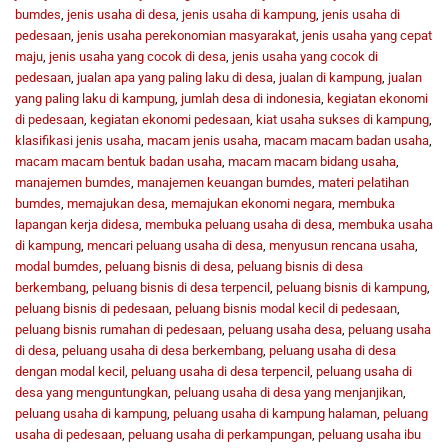
bumdes
,
jenis usaha di desa
,
jenis usaha di kampung
,
jenis usaha di
pedesaan
,
jenis usaha perekonomian masyarakat
,
jenis usaha yang cepat
maju
,
jenis usaha yang cocok di desa
,
jenis usaha yang cocok di
pedesaan
,
jualan apa yang paling laku di desa
,
jualan di kampung
,
jualan
yang paling laku di kampung
,
jumlah desa di indonesia
,
kegiatan ekonomi
di pedesaan
,
kegiatan ekonomi pedesaan
,
kiat usaha sukses di kampung
,
klasifikasi jenis usaha
,
macam jenis usaha
,
macam macam badan usaha
,
macam macam bentuk badan usaha
,
macam macam bidang usaha
,
manajemen bumdes
,
manajemen keuangan bumdes
,
materi pelatihan
bumdes
,
memajukan desa
,
memajukan ekonomi negara
,
membuka
lapangan kerja didesa
,
membuka peluang usaha di desa
,
membuka usaha
di kampung
,
mencari peluang usaha di desa
,
menyusun rencana usaha
,
modal bumdes
,
peluang bisnis di desa
,
peluang bisnis di desa
berkembang
,
peluang bisnis di desa terpencil
,
peluang bisnis di kampung
,
peluang bisnis di pedesaan
,
peluang bisnis modal kecil di pedesaan
,
peluang bisnis rumahan di pedesaan
,
peluang usaha desa
,
peluang usaha
di desa
,
peluang usaha di desa berkembang
,
peluang usaha di desa
dengan modal kecil
,
peluang usaha di desa terpencil
,
peluang usaha di
desa yang menguntungkan
,
peluang usaha di desa yang menjanjikan
,
peluang usaha di kampung
,
peluang usaha di kampung halaman
,
peluang
usaha di pedesaan
,
peluang usaha di perkampungan
,
peluang usaha ibu