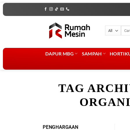
Skip
to
content
Penca
untuk
DAPUR MBG
SAMPAH
HORTIK
TAG ARCHI
ORGANI
PENGHARGAAN