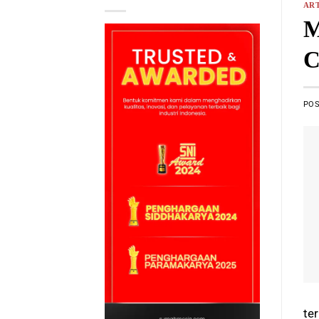
ART
M
C
PO
te