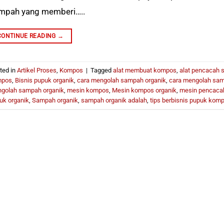
mpah yang memberi…..
CONTINUE READING
→
ted in
Artikel Proses
,
Kompos
|
Tagged
alat membuat kompos
,
alat pencacah 
mpos
,
Bisnis pupuk organik
,
cara mengolah sampah organik
,
cara mengolah sam
golah sampah organik
,
mesin kompos
,
Mesin kompos organik
,
mesin pencaca
uk organik
,
Sampah organik
,
sampah organik adalah
,
tips berbisnis pupuk kom