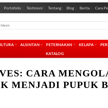
Portofolio
Testimoni
Tentang
Blog
Berita
Cara P
rian
:
ULTURA
ALSINTAN
PETERNAKAN
KELAPA
PE
KATALOG
VES:
CARA MENGOL
K MENJADI PUPUK 