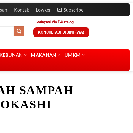
esan
Kontak
Lowker
Subscribe
Melayani Via E-Katalog
KONSULTASI DISINI (WA)
RKEBUNAN
MAKANAN
UMKM
AH SAMPAH
BOKASHI