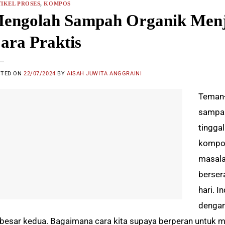
IKEL PROSES
,
KOMPOS
engolah Sampah Organik Men
ara Praktis
STED ON
22/07/2024
BY
AISAH JUWITA ANGGRAINI
Teman-
sampah
tingga
kompos
masala
berser
hari. 
dengan
rbesar kedua. Bagaimana cara kita supaya berperan untuk 