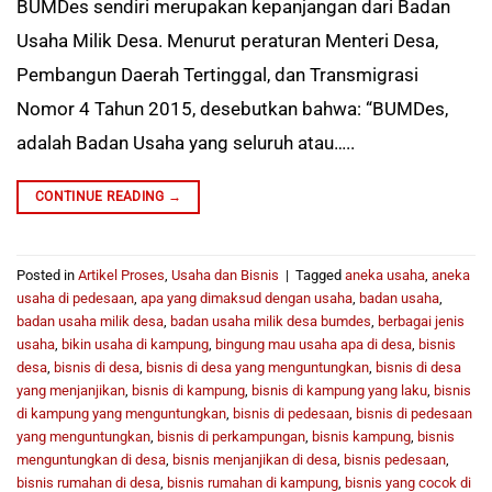
BUMDes sendiri merupakan kepanjangan dari Badan
Usaha Milik Desa. Menurut peraturan Menteri Desa,
Pembangun Daerah Tertinggal, dan Transmigrasi
Nomor 4 Tahun 2015, desebutkan bahwa: “BUMDes,
adalah Badan Usaha yang seluruh atau…..
CONTINUE READING
→
Posted in
Artikel Proses
,
Usaha dan Bisnis
|
Tagged
aneka usaha
,
aneka
usaha di pedesaan
,
apa yang dimaksud dengan usaha
,
badan usaha
,
badan usaha milik desa
,
badan usaha milik desa bumdes
,
berbagai jenis
usaha
,
bikin usaha di kampung
,
bingung mau usaha apa di desa
,
bisnis
desa
,
bisnis di desa
,
bisnis di desa yang menguntungkan
,
bisnis di desa
yang menjanjikan
,
bisnis di kampung
,
bisnis di kampung yang laku
,
bisnis
di kampung yang menguntungkan
,
bisnis di pedesaan
,
bisnis di pedesaan
yang menguntungkan
,
bisnis di perkampungan
,
bisnis kampung
,
bisnis
menguntungkan di desa
,
bisnis menjanjikan di desa
,
bisnis pedesaan
,
bisnis rumahan di desa
,
bisnis rumahan di kampung
,
bisnis yang cocok di