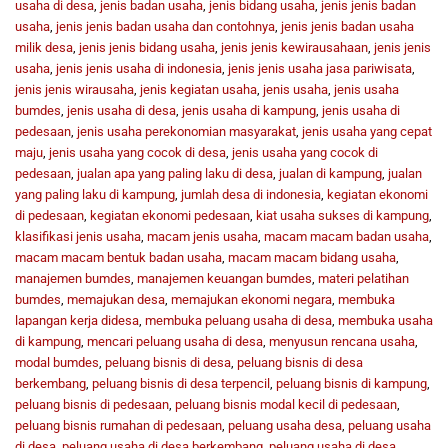
usaha di desa
,
jenis badan usaha
,
jenis bidang usaha
,
jenis jenis badan
usaha
,
jenis jenis badan usaha dan contohnya
,
jenis jenis badan usaha
milik desa
,
jenis jenis bidang usaha
,
jenis jenis kewirausahaan
,
jenis jenis
usaha
,
jenis jenis usaha di indonesia
,
jenis jenis usaha jasa pariwisata
,
jenis jenis wirausaha
,
jenis kegiatan usaha
,
jenis usaha
,
jenis usaha
bumdes
,
jenis usaha di desa
,
jenis usaha di kampung
,
jenis usaha di
pedesaan
,
jenis usaha perekonomian masyarakat
,
jenis usaha yang cepat
maju
,
jenis usaha yang cocok di desa
,
jenis usaha yang cocok di
pedesaan
,
jualan apa yang paling laku di desa
,
jualan di kampung
,
jualan
yang paling laku di kampung
,
jumlah desa di indonesia
,
kegiatan ekonomi
di pedesaan
,
kegiatan ekonomi pedesaan
,
kiat usaha sukses di kampung
,
klasifikasi jenis usaha
,
macam jenis usaha
,
macam macam badan usaha
,
macam macam bentuk badan usaha
,
macam macam bidang usaha
,
manajemen bumdes
,
manajemen keuangan bumdes
,
materi pelatihan
bumdes
,
memajukan desa
,
memajukan ekonomi negara
,
membuka
lapangan kerja didesa
,
membuka peluang usaha di desa
,
membuka usaha
di kampung
,
mencari peluang usaha di desa
,
menyusun rencana usaha
,
modal bumdes
,
peluang bisnis di desa
,
peluang bisnis di desa
berkembang
,
peluang bisnis di desa terpencil
,
peluang bisnis di kampung
,
peluang bisnis di pedesaan
,
peluang bisnis modal kecil di pedesaan
,
peluang bisnis rumahan di pedesaan
,
peluang usaha desa
,
peluang usaha
di desa
,
peluang usaha di desa berkembang
,
peluang usaha di desa