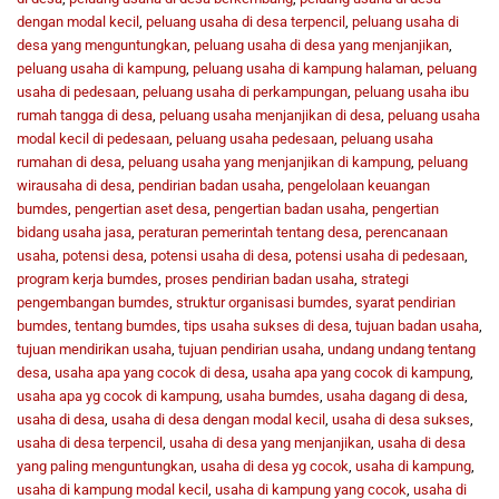
dengan modal kecil
,
peluang usaha di desa terpencil
,
peluang usaha di
desa yang menguntungkan
,
peluang usaha di desa yang menjanjikan
,
peluang usaha di kampung
,
peluang usaha di kampung halaman
,
peluang
usaha di pedesaan
,
peluang usaha di perkampungan
,
peluang usaha ibu
rumah tangga di desa
,
peluang usaha menjanjikan di desa
,
peluang usaha
modal kecil di pedesaan
,
peluang usaha pedesaan
,
peluang usaha
rumahan di desa
,
peluang usaha yang menjanjikan di kampung
,
peluang
wirausaha di desa
,
pendirian badan usaha
,
pengelolaan keuangan
bumdes
,
pengertian aset desa
,
pengertian badan usaha
,
pengertian
bidang usaha jasa
,
peraturan pemerintah tentang desa
,
perencanaan
usaha
,
potensi desa
,
potensi usaha di desa
,
potensi usaha di pedesaan
,
program kerja bumdes
,
proses pendirian badan usaha
,
strategi
pengembangan bumdes
,
struktur organisasi bumdes
,
syarat pendirian
bumdes
,
tentang bumdes
,
tips usaha sukses di desa
,
tujuan badan usaha
,
tujuan mendirikan usaha
,
tujuan pendirian usaha
,
undang undang tentang
desa
,
usaha apa yang cocok di desa
,
usaha apa yang cocok di kampung
,
usaha apa yg cocok di kampung
,
usaha bumdes
,
usaha dagang di desa
,
usaha di desa
,
usaha di desa dengan modal kecil
,
usaha di desa sukses
,
usaha di desa terpencil
,
usaha di desa yang menjanjikan
,
usaha di desa
yang paling menguntungkan
,
usaha di desa yg cocok
,
usaha di kampung
,
usaha di kampung modal kecil
,
usaha di kampung yang cocok
,
usaha di