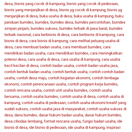
desa
,
bisnis yang cocok di kampung
,
bisnis yang cocok di pedesaan
,
bisnis yang menjanjikan di desa
,
bisnis yg cocok di kampung
,
bisnis yg
menjanjikan di desa
,
buka usaha di desa
,
buka usaha di kampung
,
buku
panduan bumdes
,
bumdes
,
bumdes desa
,
bumdes percontohan
,
bumdes
simpan pinjam
,
bumdes sukses
,
bumdes terbaik di jawa barat
,
bumdes
terbaik nasional
,
cara berbisnis di desa
,
cara berbisnis di kampung
,
cara
bisnis di desa
,
cara bisnis di kampung
,
cara melihat peluang usaha di
desa
,
cara membuat badan usaha
,
cara membuat bumdes
,
cara
mendirikan badan usaha
,
cara mendirikan bumdes
,
cara meningkatkan
potensi desa
,
cara usaha di desa
,
cara usaha di kampung
,
cara usaha
kecil kecilan di desa
,
contoh badan usaha
,
contoh badan usaha jasa
,
contoh bentuk badan usaha
,
contoh bentuk usaha
,
contoh contoh badan
usaha
,
contoh desa maju
,
contoh kegiatan ekonomi
,
contoh lembaga
ekonomi
,
contoh perencanaan usaha
,
contoh program kerja bumdes
,
contoh rencana usaha
,
contoh unit usaha bumdes
,
contoh usaha
bersama
,
contoh usaha bumdes
,
contoh usaha di desa
,
contoh usaha di
kampung
,
contoh usaha di pedesaan
,
contoh usaha ekonomi kreatif yang
sudah sukses
,
contoh usaha jasa di masyarakat
,
contoh usaha sukses di
desa
,
dana bumdes
,
dasar hukum badan usaha
,
dasar hukum bumdes
,
desa cibodas lembang
,
format rencana usaha
,
fungsi badan usaha
,
ide
bisnis di desa
,
ide bisnis di pedesaan
,
ide usaha di kampung
,
inspirasi