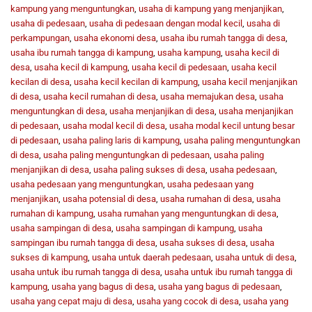
kampung yang menguntungkan
,
usaha di kampung yang menjanjikan
,
usaha di pedesaan
,
usaha di pedesaan dengan modal kecil
,
usaha di
perkampungan
,
usaha ekonomi desa
,
usaha ibu rumah tangga di desa
,
usaha ibu rumah tangga di kampung
,
usaha kampung
,
usaha kecil di
desa
,
usaha kecil di kampung
,
usaha kecil di pedesaan
,
usaha kecil
kecilan di desa
,
usaha kecil kecilan di kampung
,
usaha kecil menjanjikan
di desa
,
usaha kecil rumahan di desa
,
usaha memajukan desa
,
usaha
menguntungkan di desa
,
usaha menjanjikan di desa
,
usaha menjanjikan
di pedesaan
,
usaha modal kecil di desa
,
usaha modal kecil untung besar
di pedesaan
,
usaha paling laris di kampung
,
usaha paling menguntungkan
di desa
,
usaha paling menguntungkan di pedesaan
,
usaha paling
menjanjikan di desa
,
usaha paling sukses di desa
,
usaha pedesaan
,
usaha pedesaan yang menguntungkan
,
usaha pedesaan yang
menjanjikan
,
usaha potensial di desa
,
usaha rumahan di desa
,
usaha
rumahan di kampung
,
usaha rumahan yang menguntungkan di desa
,
usaha sampingan di desa
,
usaha sampingan di kampung
,
usaha
sampingan ibu rumah tangga di desa
,
usaha sukses di desa
,
usaha
sukses di kampung
,
usaha untuk daerah pedesaan
,
usaha untuk di desa
,
usaha untuk ibu rumah tangga di desa
,
usaha untuk ibu rumah tangga di
kampung
,
usaha yang bagus di desa
,
usaha yang bagus di pedesaan
,
usaha yang cepat maju di desa
,
usaha yang cocok di desa
,
usaha yang