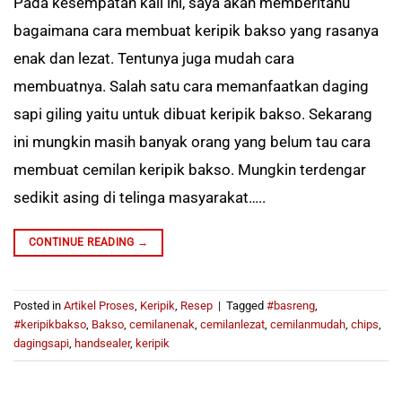
Pada kesempatan kali ini, saya akan memberitahu
bagaimana cara membuat keripik bakso yang rasanya
enak dan lezat. Tentunya juga mudah cara
membuatnya. Salah satu cara memanfaatkan daging
sapi giling yaitu untuk dibuat keripik bakso. Sekarang
ini mungkin masih banyak orang yang belum tau cara
membuat cemilan keripik bakso. Mungkin terdengar
sedikit asing di telinga masyarakat…..
CONTINUE READING
→
Posted in
Artikel Proses
,
Keripik
,
Resep
|
Tagged
#basreng
,
#keripikbakso
,
Bakso
,
cemilanenak
,
cemilanlezat
,
cemilanmudah
,
chips
,
dagingsapi
,
handsealer
,
keripik