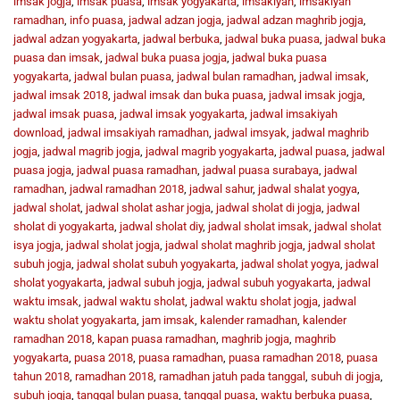
imsak jogja
,
imsak puasa
,
imsak yogyakarta
,
imsakiyah
,
imsakiyah
ramadhan
,
info puasa
,
jadwal adzan jogja
,
jadwal adzan maghrib jogja
,
jadwal adzan yogyakarta
,
jadwal berbuka
,
jadwal buka puasa
,
jadwal buka
puasa dan imsak
,
jadwal buka puasa jogja
,
jadwal buka puasa
yogyakarta
,
jadwal bulan puasa
,
jadwal bulan ramadhan
,
jadwal imsak
,
jadwal imsak 2018
,
jadwal imsak dan buka puasa
,
jadwal imsak jogja
,
jadwal imsak puasa
,
jadwal imsak yogyakarta
,
jadwal imsakiyah
download
,
jadwal imsakiyah ramadhan
,
jadwal imsyak
,
jadwal maghrib
jogja
,
jadwal magrib jogja
,
jadwal magrib yogyakarta
,
jadwal puasa
,
jadwal
puasa jogja
,
jadwal puasa ramadhan
,
jadwal puasa surabaya
,
jadwal
ramadhan
,
jadwal ramadhan 2018
,
jadwal sahur
,
jadwal shalat yogya
,
jadwal sholat
,
jadwal sholat ashar jogja
,
jadwal sholat di jogja
,
jadwal
sholat di yogyakarta
,
jadwal sholat diy
,
jadwal sholat imsak
,
jadwal sholat
isya jogja
,
jadwal sholat jogja
,
jadwal sholat maghrib jogja
,
jadwal sholat
subuh jogja
,
jadwal sholat subuh yogyakarta
,
jadwal sholat yogya
,
jadwal
sholat yogyakarta
,
jadwal subuh jogja
,
jadwal subuh yogyakarta
,
jadwal
waktu imsak
,
jadwal waktu sholat
,
jadwal waktu sholat jogja
,
jadwal
waktu sholat yogyakarta
,
jam imsak
,
kalender ramadhan
,
kalender
ramadhan 2018
,
kapan puasa ramadhan
,
maghrib jogja
,
maghrib
yogyakarta
,
puasa 2018
,
puasa ramadhan
,
puasa ramadhan 2018
,
puasa
tahun 2018
,
ramadhan 2018
,
ramadhan jatuh pada tanggal
,
subuh di jogja
,
subuh jogja
,
tanggal bulan puasa
,
tanggal puasa
,
waktu berbuka puasa
,