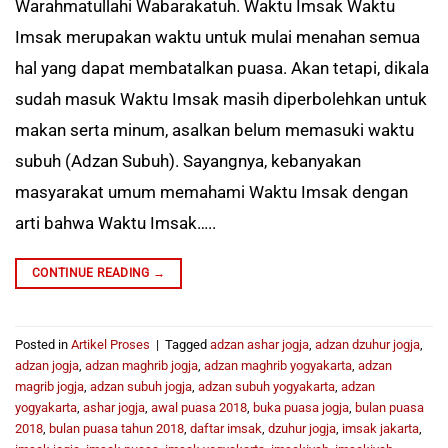
Warahmatullahi Wabarakatuh. Waktu Imsak Waktu
Imsak merupakan waktu untuk mulai menahan semua
hal yang dapat membatalkan puasa. Akan tetapi, dikala
sudah masuk Waktu Imsak masih diperbolehkan untuk
makan serta minum, asalkan belum memasuki waktu
subuh (Adzan Subuh). Sayangnya, kebanyakan
masyarakat umum memahami Waktu Imsak dengan
arti bahwa Waktu Imsak…..
CONTINUE READING
→
Posted in
Artikel Proses
|
Tagged
adzan ashar jogja
,
adzan dzuhur jogja
,
adzan jogja
,
adzan maghrib jogja
,
adzan maghrib yogyakarta
,
adzan
magrib jogja
,
adzan subuh jogja
,
adzan subuh yogyakarta
,
adzan
yogyakarta
,
ashar jogja
,
awal puasa 2018
,
buka puasa jogja
,
bulan puasa
2018
,
bulan puasa tahun 2018
,
daftar imsak
,
dzuhur jogja
,
imsak jakarta
,