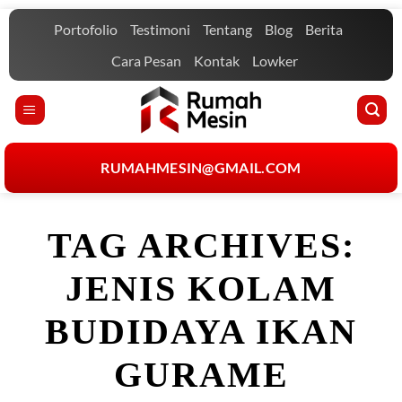
Skip
Portofolio
Testimoni
Tentang
Blog
Berita
to
content
Cara Pesan
Kontak
Lowker
RUMAHMESIN@GMAIL.COM
TAG ARCHIVES:
JENIS KOLAM
BUDIDAYA IKAN
GURAME