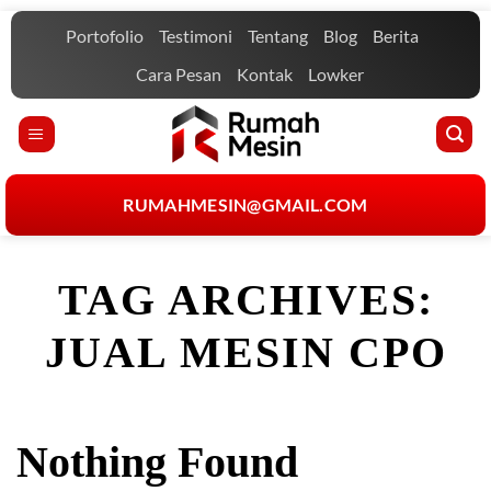
Skip
Portofolio
Testimoni
Tentang
Blog
Berita
to
content
Cara Pesan
Kontak
Lowker
RUMAHMESIN@GMAIL.COM
TAG ARCHIVES:
JUAL MESIN CPO
Nothing Found