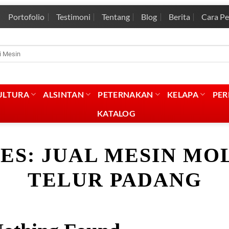
Portofolio
Testimoni
Tentang
Blog
Berita
Cara P
rian
:
ULTURA
ALSINTAN
PETERNAKAN
KELAPA
PE
KATALOG
ES:
JUAL MESIN MO
TELUR PADANG