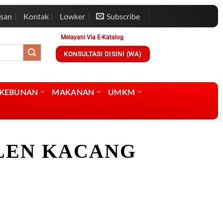
esan
Kontak
Lowker
Subscribe
Melayani Via E-Katalog
KONSULTASI DISINI (WA)
RKEBUNAN
MAKANAN
UMKM
LEN KACANG