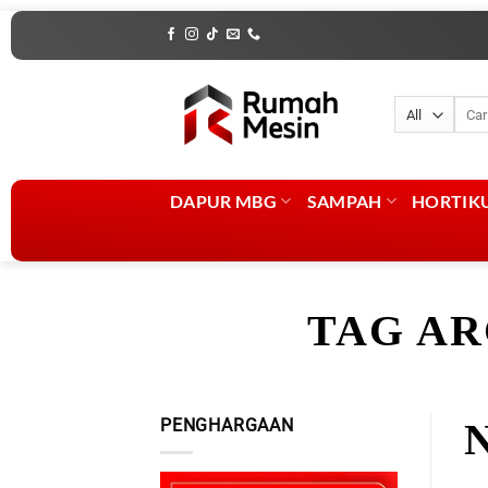
Skip
to
content
Penca
untuk
DAPUR MBG
SAMPAH
HORTIK
TAG AR
PENGHARGAAN
N