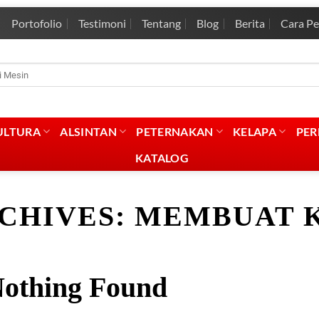
Portofolio
Testimoni
Tentang
Blog
Berita
Cara P
rian
:
ULTURA
ALSINTAN
PETERNAKAN
KELAPA
PE
KATALOG
CHIVES:
MEMBUAT K
othing Found