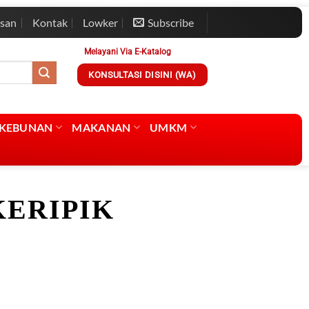
esan
Kontak
Lowker
Subscribe
Melayani Via E-Katalog
KONSULTASI DISINI (WA)
RKEBUNAN
MAKANAN
UMKM
ERIPIK