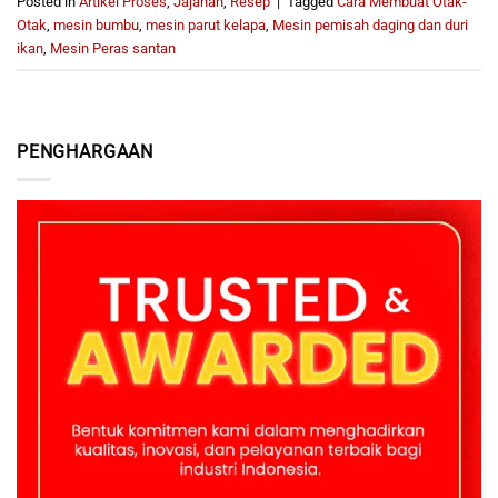
Posted in
Artikel Proses
,
Jajanan
,
Resep
|
Tagged
Cara Membuat Otak-
Otak
,
mesin bumbu
,
mesin parut kelapa
,
Mesin pemisah daging dan duri
ikan
,
Mesin Peras santan
PENGHARGAAN