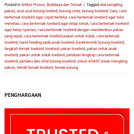
Posted in
Artikel Proses
,
Budidaya dan Ternak
|
Tagged
alat pengiling
pakan
,
asal usul burung lovibird
,
burung cinta
,
burung lovebird
,
Cara
,
cara
berternak lovebird agar cepat bertelur
,
cara berternak lovebird agar telur
menetas
,
cara berternak lovebird agar tetap sehat
,
cara berternak lovebird
agar tetep nyaman
,
cara berternak lovebird dengan memberikan pakan
yang tepat
,
cara berternak lovebird pakan untuk induk
,
cara beternak
lovebird
,
hand feeding pada anak lovebird
,
karakteristik burung lovebird
,
langkah ternak lovebird
,
lovebird
,
pakan lovebird
,
pakan untuk anak
lovebird
,
pakan untuk induk lovebird
,
panduan lengkap cara beternak
lovebird
,
perilaku dan sifat burung lovebird
,
solusi efektif untuk mengiling
pakan
,
teknik ternak lovebird
,
ternak burung
PENGHARGAAN