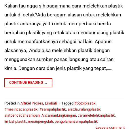
Kalian tau ngga sih bagaimana cara melelehkan plastik
untuk di cetak?Ada beragam alasan untuk melelehkan
plastik antaranya yaitu untuk memperbaiki benda
berbahan plastik yang retak atau mendaur ulang plastik
untuk memanfaatkannya sebagai hal lain. Apapun
alasannya, Anda bisa melelehkan plastik dengan
menggunakan sumber panas langsung atau cairan
kimia. Dengan cara dan jenis plastik yang tepat,…..
CONTINUE READING
→
Posted in
Artikel Proses
,
Limbah
|
Tagged
#botolplastik
,
#mesincacahplastik
,
#sampahplastik
,
alatdaurulangplastik
,
alatpencacahsampah
,
AncamanLingkungan
,
caramelelehkanplastik
,
limbahplastik
,
mesinpengolah
,
pengolahansampahplastik
Leave a comment