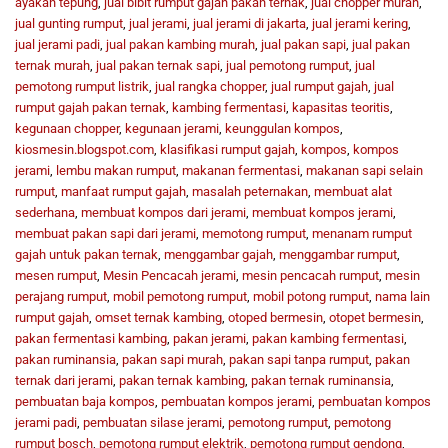
ayakan tepung
,
jual bibit rumput gajah pakan ternak
,
jual chopper murah
,
jual gunting rumput
,
jual jerami
,
jual jerami di jakarta
,
jual jerami kering
,
jual jerami padi
,
jual pakan kambing murah
,
jual pakan sapi
,
jual pakan
ternak murah
,
jual pakan ternak sapi
,
jual pemotong rumput
,
jual
pemotong rumput listrik
,
jual rangka chopper
,
jual rumput gajah
,
jual
rumput gajah pakan ternak
,
kambing fermentasi
,
kapasitas teoritis
,
kegunaan chopper
,
kegunaan jerami
,
keunggulan kompos
,
kiosmesin.blogspot.com
,
klasifikasi rumput gajah
,
kompos
,
kompos
jerami
,
lembu makan rumput
,
makanan fermentasi
,
makanan sapi selain
rumput
,
manfaat rumput gajah
,
masalah peternakan
,
membuat alat
sederhana
,
membuat kompos dari jerami
,
membuat kompos jerami
,
membuat pakan sapi dari jerami
,
memotong rumput
,
menanam rumput
gajah untuk pakan ternak
,
menggambar gajah
,
menggambar rumput
,
mesen rumput
,
Mesin Pencacah jerami
,
mesin pencacah rumput
,
mesin
perajang rumput
,
mobil pemotong rumput
,
mobil potong rumput
,
nama lain
rumput gajah
,
omset ternak kambing
,
otoped bermesin
,
otopet bermesin
,
pakan fermentasi kambing
,
pakan jerami
,
pakan kambing fermentasi
,
pakan ruminansia
,
pakan sapi murah
,
pakan sapi tanpa rumput
,
pakan
ternak dari jerami
,
pakan ternak kambing
,
pakan ternak ruminansia
,
pembuatan baja kompos
,
pembuatan kompos jerami
,
pembuatan kompos
jerami padi
,
pembuatan silase jerami
,
pemotong rumput
,
pemotong
rumput bosch
,
pemotong rumput elektrik
,
pemotong rumput gendong
,