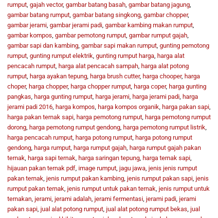
rumput
,
gajah vector
,
gambar batang basah
,
gambar batang jagung
,
gambar batang rumput
,
gambar batang singkong
,
gambar chopper
,
gambar jerami
,
gambar jerami padi
,
gambar kambing makan rumput
,
gambar kompos
,
gambar pemotong rumput
,
gambar rumput gajah
,
gambar sapi dan kambing
,
gambar sapi makan rumput
,
gunting pemotong
rumput
,
gunting rumput elektrik
,
gunting rumput harga
,
harga alat
pencacah rumput
,
harga alat pencacah sampah
,
harga alat potong
rumput
,
harga ayakan tepung
,
harga brush cutter
,
harga chooper
,
harga
choper
,
harga chopper
,
harga chopper rumput
,
harga coper
,
harga gunting
pangkas
,
harga gunting rumput
,
harga jerami
,
harga jerami padi
,
harga
jerami padi 2016
,
harga kompos
,
harga kompos organik
,
harga pakan sapi
,
harga pakan ternak sapi
,
harga pemotong rumput
,
harga pemotong rumput
dorong
,
harga pemotong rumput gendong
,
harga pemotong rumput listrik
,
harga pencacah rumput
,
harga potong rumput
,
harga potong rumput
gendong
,
harga rumput
,
harga rumput gajah
,
harga rumput gajah pakan
ternak
,
harga sapi ternak
,
harga saringan tepung
,
harga ternak sapi
,
hijauan pakan ternak pdf
,
image rumput
,
jagu jawa
,
jenis jenis rumput
pakan ternak
,
jenis rumput pakan kambing
,
jenis rumput pakan sapi
,
jenis
rumput pakan ternak
,
jenis rumput untuk pakan ternak
,
jenis rumput untuk
ternakan
,
jerami
,
jerami adalah
,
jerami fermentasi
,
jerami padi
,
jerami
pakan sapi
,
jual alat potong rumput
,
jual alat potong rumput bekas
,
jual