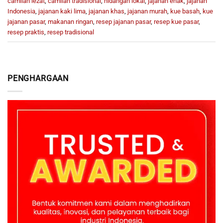
camilan lezat
,
camilan tradisional
,
hidangan lokal
,
jajanan enak
,
jajanan
Indonesia
,
jajanan kaki lima
,
jajanan khas
,
jajanan murah
,
kue basah
,
kue
jajanan pasar
,
makanan ringan
,
resep jajanan pasar
,
resep kue pasar
,
resep praktis
,
resep tradisional
PENGHARGAAN