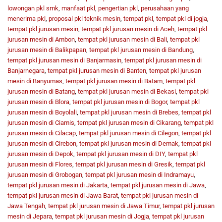
lowongan pkl smk
,
manfaat pkl
,
pengertian pkl
,
perusahaan yang
menerima pkl
,
proposal pkl teknik mesin
,
tempat pkl
,
tempat pkl di jogja
,
tempat pkl jurusan mesin
,
tempat pkl jurusan mesin di Aceh
,
tempat pkl
jurusan mesin di Ambon
,
tempat pkl jurusan mesin di Bali
,
tempat pkl
jurusan mesin di Balikpapan
,
tempat pkl jurusan mesin di Bandung
,
tempat pkl jurusan mesin di Banjarmasin
,
tempat pkl jurusan mesin di
Banjarnegara
,
tempat pkl jurusan mesin di Banten
,
tempat pkl jurusan
mesin di Banyumas
,
tempat pkl jurusan mesin di Batam
,
tempat pkl
jurusan mesin di Batang
,
tempat pkl jurusan mesin di Bekasi
,
tempat pkl
jurusan mesin di Blora
,
tempat pkl jurusan mesin di Bogor
,
tempat pkl
jurusan mesin di Boyolali
,
tempat pkl jurusan mesin di Brebes
,
tempat pkl
jurusan mesin di Ciamis
,
tempat pkl jurusan mesin di Cikarang
,
tempat pkl
jurusan mesin di Cilacap
,
tempat pkl jurusan mesin di Cilegon
,
tempat pkl
jurusan mesin di Cirebon
,
tempat pkl jurusan mesin di Demak
,
tempat pkl
jurusan mesin di Depok
,
tempat pkl jurusan mesin di DIY
,
tempat pkl
jurusan mesin di Flores
,
tempat pkl jurusan mesin di Gresik
,
tempat pkl
jurusan mesin di Grobogan
,
tempat pkl jurusan mesin di Indramayu
,
tempat pkl jurusan mesin di Jakarta
,
tempat pkl jurusan mesin di Jawa
,
tempat pkl jurusan mesin di Jawa Barat
,
tempat pkl jurusan mesin di
Jawa Tengah
,
tempat pkl jurusan mesin di Jawa Timur
,
tempat pkl jurusan
mesin di Jepara
,
tempat pkl jurusan mesin di Jogja
,
tempat pkl jurusan