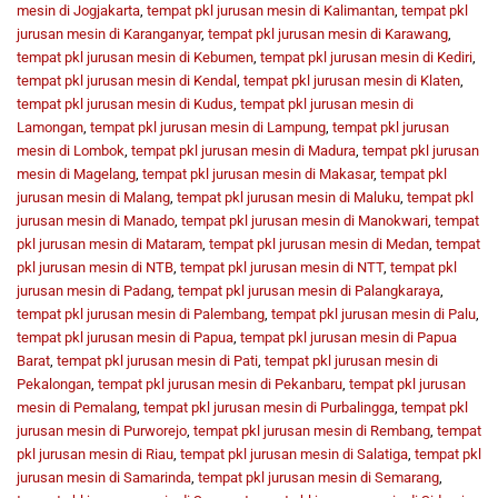
mesin di Jogjakarta
,
tempat pkl jurusan mesin di Kalimantan
,
tempat pkl
jurusan mesin di Karanganyar
,
tempat pkl jurusan mesin di Karawang
,
tempat pkl jurusan mesin di Kebumen
,
tempat pkl jurusan mesin di Kediri
,
tempat pkl jurusan mesin di Kendal
,
tempat pkl jurusan mesin di Klaten
,
tempat pkl jurusan mesin di Kudus
,
tempat pkl jurusan mesin di
Lamongan
,
tempat pkl jurusan mesin di Lampung
,
tempat pkl jurusan
mesin di Lombok
,
tempat pkl jurusan mesin di Madura
,
tempat pkl jurusan
mesin di Magelang
,
tempat pkl jurusan mesin di Makasar
,
tempat pkl
jurusan mesin di Malang
,
tempat pkl jurusan mesin di Maluku
,
tempat pkl
jurusan mesin di Manado
,
tempat pkl jurusan mesin di Manokwari
,
tempat
pkl jurusan mesin di Mataram
,
tempat pkl jurusan mesin di Medan
,
tempat
pkl jurusan mesin di NTB
,
tempat pkl jurusan mesin di NTT
,
tempat pkl
jurusan mesin di Padang
,
tempat pkl jurusan mesin di Palangkaraya
,
tempat pkl jurusan mesin di Palembang
,
tempat pkl jurusan mesin di Palu
,
tempat pkl jurusan mesin di Papua
,
tempat pkl jurusan mesin di Papua
Barat
,
tempat pkl jurusan mesin di Pati
,
tempat pkl jurusan mesin di
Pekalongan
,
tempat pkl jurusan mesin di Pekanbaru
,
tempat pkl jurusan
mesin di Pemalang
,
tempat pkl jurusan mesin di Purbalingga
,
tempat pkl
jurusan mesin di Purworejo
,
tempat pkl jurusan mesin di Rembang
,
tempat
pkl jurusan mesin di Riau
,
tempat pkl jurusan mesin di Salatiga
,
tempat pkl
jurusan mesin di Samarinda
,
tempat pkl jurusan mesin di Semarang
,