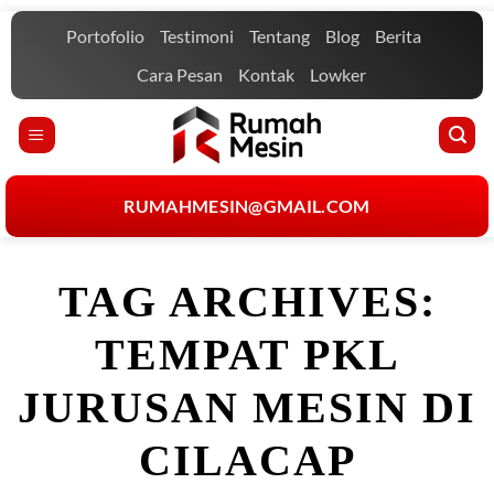
Skip
Portofolio
Testimoni
Tentang
Blog
Berita
to
content
Cara Pesan
Kontak
Lowker
RUMAHMESIN@GMAIL.COM
TAG ARCHIVES:
TEMPAT PKL
JURUSAN MESIN DI
CILACAP