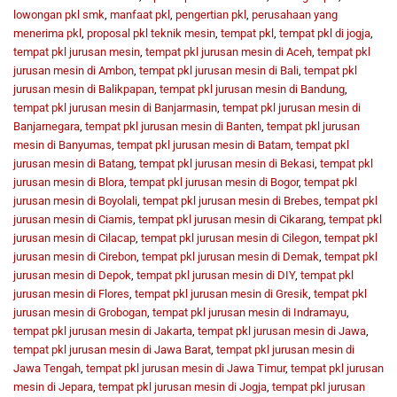
lowongan pkl smk
,
manfaat pkl
,
pengertian pkl
,
perusahaan yang
menerima pkl
,
proposal pkl teknik mesin
,
tempat pkl
,
tempat pkl di jogja
,
tempat pkl jurusan mesin
,
tempat pkl jurusan mesin di Aceh
,
tempat pkl
jurusan mesin di Ambon
,
tempat pkl jurusan mesin di Bali
,
tempat pkl
jurusan mesin di Balikpapan
,
tempat pkl jurusan mesin di Bandung
,
tempat pkl jurusan mesin di Banjarmasin
,
tempat pkl jurusan mesin di
Banjarnegara
,
tempat pkl jurusan mesin di Banten
,
tempat pkl jurusan
mesin di Banyumas
,
tempat pkl jurusan mesin di Batam
,
tempat pkl
jurusan mesin di Batang
,
tempat pkl jurusan mesin di Bekasi
,
tempat pkl
jurusan mesin di Blora
,
tempat pkl jurusan mesin di Bogor
,
tempat pkl
jurusan mesin di Boyolali
,
tempat pkl jurusan mesin di Brebes
,
tempat pkl
jurusan mesin di Ciamis
,
tempat pkl jurusan mesin di Cikarang
,
tempat pkl
jurusan mesin di Cilacap
,
tempat pkl jurusan mesin di Cilegon
,
tempat pkl
jurusan mesin di Cirebon
,
tempat pkl jurusan mesin di Demak
,
tempat pkl
jurusan mesin di Depok
,
tempat pkl jurusan mesin di DIY
,
tempat pkl
jurusan mesin di Flores
,
tempat pkl jurusan mesin di Gresik
,
tempat pkl
jurusan mesin di Grobogan
,
tempat pkl jurusan mesin di Indramayu
,
tempat pkl jurusan mesin di Jakarta
,
tempat pkl jurusan mesin di Jawa
,
tempat pkl jurusan mesin di Jawa Barat
,
tempat pkl jurusan mesin di
Jawa Tengah
,
tempat pkl jurusan mesin di Jawa Timur
,
tempat pkl jurusan
mesin di Jepara
,
tempat pkl jurusan mesin di Jogja
,
tempat pkl jurusan