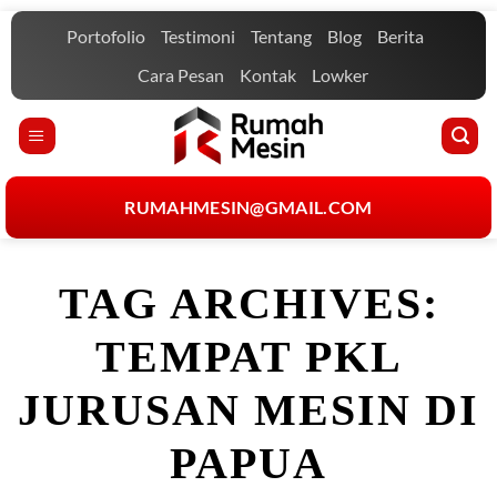
Skip
Portofolio
Testimoni
Tentang
Blog
Berita
to
content
Cara Pesan
Kontak
Lowker
RUMAHMESIN@GMAIL.COM
TAG ARCHIVES:
TEMPAT PKL
JURUSAN MESIN DI
PAPUA