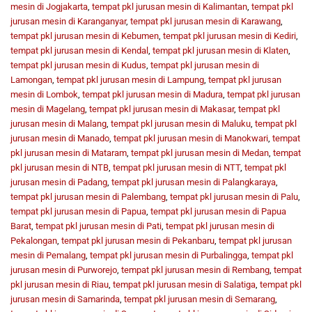
mesin di Jogjakarta
,
tempat pkl jurusan mesin di Kalimantan
,
tempat pkl
jurusan mesin di Karanganyar
,
tempat pkl jurusan mesin di Karawang
,
tempat pkl jurusan mesin di Kebumen
,
tempat pkl jurusan mesin di Kediri
,
tempat pkl jurusan mesin di Kendal
,
tempat pkl jurusan mesin di Klaten
,
tempat pkl jurusan mesin di Kudus
,
tempat pkl jurusan mesin di
Lamongan
,
tempat pkl jurusan mesin di Lampung
,
tempat pkl jurusan
mesin di Lombok
,
tempat pkl jurusan mesin di Madura
,
tempat pkl jurusan
mesin di Magelang
,
tempat pkl jurusan mesin di Makasar
,
tempat pkl
jurusan mesin di Malang
,
tempat pkl jurusan mesin di Maluku
,
tempat pkl
jurusan mesin di Manado
,
tempat pkl jurusan mesin di Manokwari
,
tempat
pkl jurusan mesin di Mataram
,
tempat pkl jurusan mesin di Medan
,
tempat
pkl jurusan mesin di NTB
,
tempat pkl jurusan mesin di NTT
,
tempat pkl
jurusan mesin di Padang
,
tempat pkl jurusan mesin di Palangkaraya
,
tempat pkl jurusan mesin di Palembang
,
tempat pkl jurusan mesin di Palu
,
tempat pkl jurusan mesin di Papua
,
tempat pkl jurusan mesin di Papua
Barat
,
tempat pkl jurusan mesin di Pati
,
tempat pkl jurusan mesin di
Pekalongan
,
tempat pkl jurusan mesin di Pekanbaru
,
tempat pkl jurusan
mesin di Pemalang
,
tempat pkl jurusan mesin di Purbalingga
,
tempat pkl
jurusan mesin di Purworejo
,
tempat pkl jurusan mesin di Rembang
,
tempat
pkl jurusan mesin di Riau
,
tempat pkl jurusan mesin di Salatiga
,
tempat pkl
jurusan mesin di Samarinda
,
tempat pkl jurusan mesin di Semarang
,