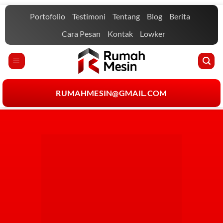
Portofolio
Testimoni
Tentang
Blog
Berita
Cara Pesan
Kontak
Lowker
RUMAHMESIN@GMAIL.COM