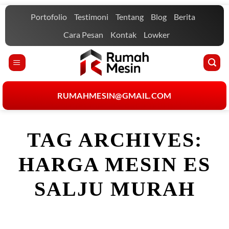
Skip
Portofolio
Testimoni
Tentang
Blog
Berita
to
content
Cara Pesan
Kontak
Lowker
RUMAHMESIN@GMAIL.COM
TAG ARCHIVES:
HARGA MESIN ES
SALJU MURAH