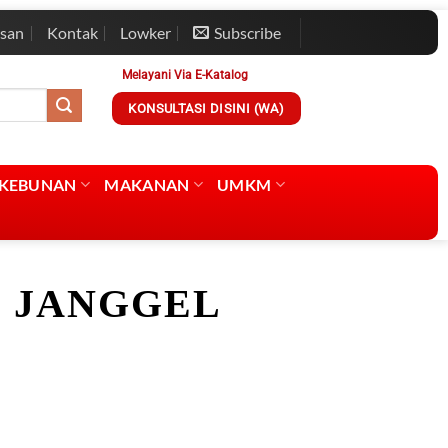
esan
Kontak
Lowker
Subscribe
Melayani Via E-Katalog
KONSULTASI DISINI (WA)
RKEBUNAN
MAKANAN
UMKM
G JANGGEL