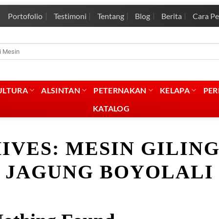
Portofolio
Testimoni
Tentang
Blog
Berita
Cara P
rian
:
ULTURA
ALSINTAN
PETERNAKAN
KELAPA
PE
KATALOG
IVES:
MESIN GILIN
JAGUNG BOYOLALI