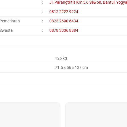
:
Jl. Parangtritis Km 5,6 Sewon, Bantul, Yogy
:
0812 2222 9224
 Pemerintah
:
0823 2690 6434
 Swasta
:
0878 3336 8884
125 kg
71.5 × 56 × 138 cm