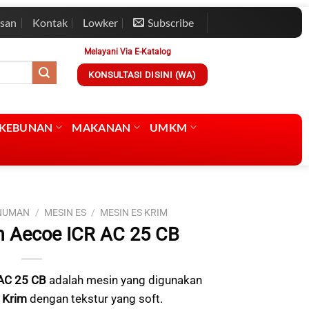
esan
Kontak
Lowker
Subscribe
Melayani Via E-Katalog
KONSULTASI DISINI (WA)
RKEBUNAN
MAKANAN
UMKM
INUMAN
/
MESIN ES
/
MESIN ES KRIM
m Aecoe ICR AC 25 CB
AC 25 CB
adalah mesin yang digunakan
 Krim
dengan tekstur yang soft.