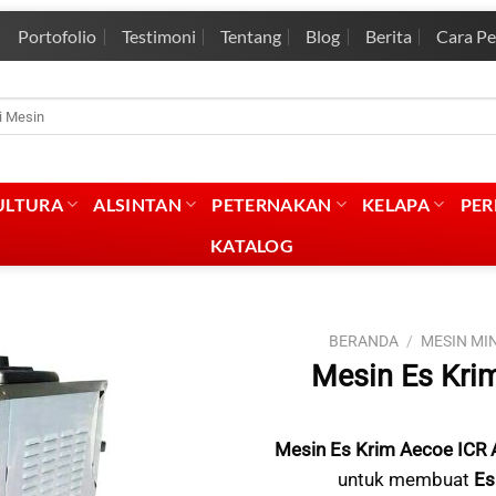
Portofolio
Testimoni
Tentang
Blog
Berita
Cara P
rian
:
ULTURA
ALSINTAN
PETERNAKAN
KELAPA
PE
KATALOG
BERANDA
/
MESIN M
Mesin Es Kri
Mesin Es Krim Aecoe ICR 
untuk membuat
Es