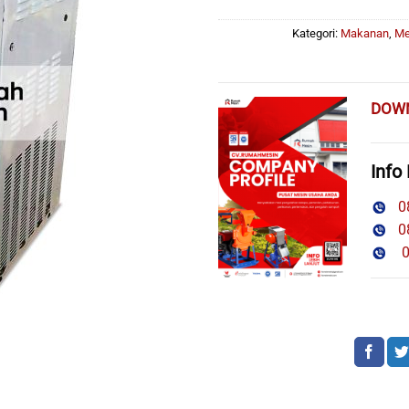
Kategori:
Makanan
,
Me
DOW
Info
08
08
08