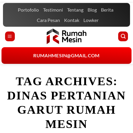
Skip
Portofolio
Testimoni
Tentang
Blog
Berita
to
content
Cara Pesan
Kontak
Lowker
RUMAHMESIN@GMAIL.COM
TAG ARCHIVES:
DINAS PERTANIAN
GARUT RUMAH
MESIN