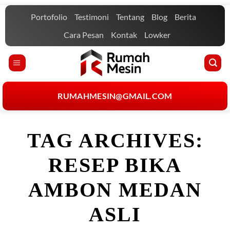
Skip
Portofolio
Testimoni
Tentang
Blog
Berita
to
content
Cara Pesan
Kontak
Lowker
RUMAHMESIN@GMAIL.COM
TAG ARCHIVES:
RESEP BIKA
AMBON MEDAN
ASLI