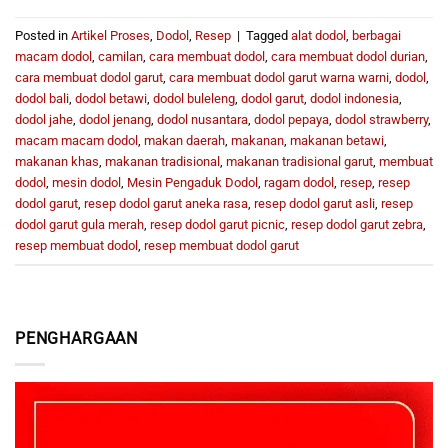
Posted in
Artikel Proses
,
Dodol
,
Resep
|
Tagged
alat dodol
,
berbagai
macam dodol
,
camilan
,
cara membuat dodol
,
cara membuat dodol durian
,
cara membuat dodol garut
,
cara membuat dodol garut warna warni
,
dodol
,
dodol bali
,
dodol betawi
,
dodol buleleng
,
dodol garut
,
dodol indonesia
,
dodol jahe
,
dodol jenang
,
dodol nusantara
,
dodol pepaya
,
dodol strawberry
,
macam macam dodol
,
makan daerah
,
makanan
,
makanan betawi
,
makanan khas
,
makanan tradisional
,
makanan tradisional garut
,
membuat
dodol
,
mesin dodol
,
Mesin Pengaduk Dodol
,
ragam dodol
,
resep
,
resep
dodol garut
,
resep dodol garut aneka rasa
,
resep dodol garut asli
,
resep
dodol garut gula merah
,
resep dodol garut picnic
,
resep dodol garut zebra
,
resep membuat dodol
,
resep membuat dodol garut
PENGHARGAAN