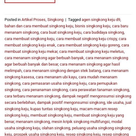
Posted in
Artikel Proses
,
Singkong
|
Tagged
agen singkong keju d9
,
bahan dan cara membuat singkong keju
,
bisnis singkong keju
,
cara baru
menanam singkong
,
cara buat singkong keju
,
cara budidaya singkong
,
cara membuat singkong keju
,
cara membuat singkong keju crispy
,
cara
membuat singkong keju enak
,
cara membuat singkong keju goreng
,
cara
membuat singkong keju mekar
,
cara membuat singkong keju meletus
,
cara menanam singkong agar berbuah banyak
,
cara menanam singkong
agar berbuah banyak dan besar
,
cara menanam singkong agar hasil
melimpah
,
cara menanam singkong dengan stek batang
,
cara menanam
singkong kasesa
,
cara menanam ubi kayu
,
cara mudah menanam
singkong
,
cara pemasaran usaha singkong keju
,
cara pemupukan
singkong
,
cara penanaman singkong
,
cara perawatan tanaman singkong
,
cara terbaru menanam singkong
,
dampak negatif mengonsumsi singkong
secara berlebihan
,
dampak positif mengonsumsi singkong
,
ide usaha
,
jual
singkong keju
,
kupas tuntas singkong keju
,
macam-macam resep
singkong keju
,
membuat singkong keju
,
membuat singkong keju yang
benar
,
menanam singkong
,
mesin kripik singkong multifungsi
,
modal
usaha singkong keju
,
olahan singkong
,
peluang usaha singkong singkong
keju
,
prospek usaha singkong keju
,
resep singkong keju
,
resep singkong