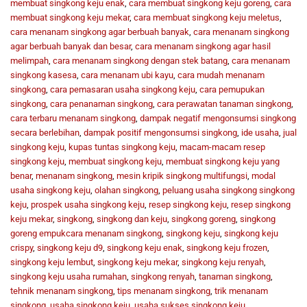
membuat singkong keju enak
,
cara membuat singkong keju goreng
,
cara
membuat singkong keju mekar
,
cara membuat singkong keju meletus
,
cara menanam singkong agar berbuah banyak
,
cara menanam singkong
agar berbuah banyak dan besar
,
cara menanam singkong agar hasil
melimpah
,
cara menanam singkong dengan stek batang
,
cara menanam
singkong kasesa
,
cara menanam ubi kayu
,
cara mudah menanam
singkong
,
cara pemasaran usaha singkong keju
,
cara pemupukan
singkong
,
cara penanaman singkong
,
cara perawatan tanaman singkong
,
cara terbaru menanam singkong
,
dampak negatif mengonsumsi singkong
secara berlebihan
,
dampak positif mengonsumsi singkong
,
ide usaha
,
jual
singkong keju
,
kupas tuntas singkong keju
,
macam-macam resep
singkong keju
,
membuat singkong keju
,
membuat singkong keju yang
benar
,
menanam singkong
,
mesin kripik singkong multifungsi
,
modal
usaha singkong keju
,
olahan singkong
,
peluang usaha singkong singkong
keju
,
prospek usaha singkong keju
,
resep singkong keju
,
resep singkong
keju mekar
,
singkong
,
singkong dan keju
,
singkong goreng
,
singkong
goreng empukcara menanam singkong
,
singkong keju
,
singkong keju
crispy
,
singkong keju d9
,
singkong keju enak
,
singkong keju frozen
,
singkong keju lembut
,
singkong keju mekar
,
singkong keju renyah
,
singkong keju usaha rumahan
,
singkong renyah
,
tanaman singkong
,
tehnik menanam singkong
,
tips menanam singkong
,
trik menanam
singkong
,
usaha singkong keju
,
usaha sukses singkong keju