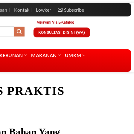
esan
Kontak
Lowker
Subscribe
Melayani Via E-Katalog
KONSULTASI DISINI (WA)
RKEBUNAN
MAKANAN
UMKM
 PRAKTIS
n Bahan Yang