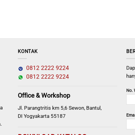
KONTAK
BE
0812 2222 9224
Dap
han
0812 2222 9224
No.
Office & Workshop
a
Jl. Parangtritis km 5,6 Sewon, Bantul,
Emai
DI Yogyakarta 55187
.