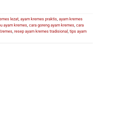
emes lezat
,
ayam kremes praktis
,
ayam kremes
u ayam kremes
,
cara goreng ayam kremes
,
cara
Kremes
,
resep ayam kremes tradisional
,
tips ayam