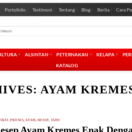
Portofolio
Testimoni
Tentang
Blog
Berita
Cara P
rian
:
ULTURA
ALSINTAN
PETERNAKAN
KELAPA
PE
KATALOG
HIVES:
AYAM KREMES
IKEL PROSES
,
AYAM
,
RESEP
,
TAHU
esep Ayam Kremes Enak Denga