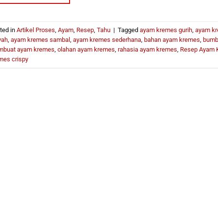
ted in
Artikel Proses
,
Ayam
,
Resep
,
Tahu
|
Tagged
ayam kremes gurih
,
ayam kr
yah
,
ayam kremes sambal
,
ayam kremes sederhana
,
bahan ayam kremes
,
bumb
buat ayam kremes
,
olahan ayam kremes
,
rahasia ayam kremes
,
Resep Ayam 
mes crispy