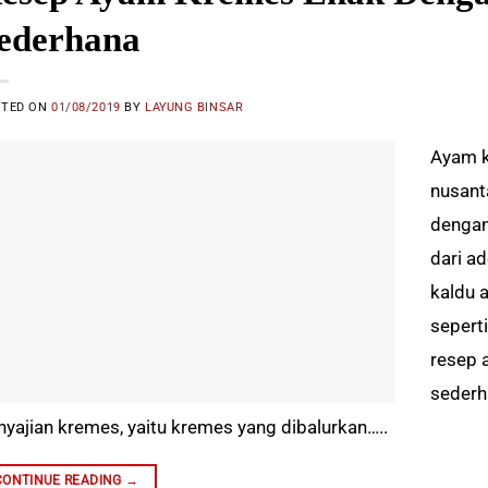
ederhana
STED ON
01/08/2019
BY
LAYUNG BINSAR
Ayam k
nusant
dengan
dari a
kaldu 
sepert
resep 
sederh
nyajian kremes, yaitu kremes yang dibalurkan…..
CONTINUE READING
→