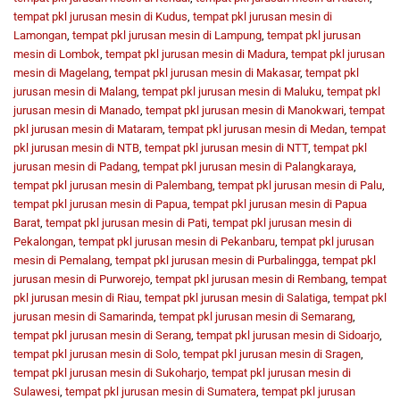
tempat pkl jurusan mesin di Kudus
,
tempat pkl jurusan mesin di
Lamongan
,
tempat pkl jurusan mesin di Lampung
,
tempat pkl jurusan
mesin di Lombok
,
tempat pkl jurusan mesin di Madura
,
tempat pkl jurusan
mesin di Magelang
,
tempat pkl jurusan mesin di Makasar
,
tempat pkl
jurusan mesin di Malang
,
tempat pkl jurusan mesin di Maluku
,
tempat pkl
jurusan mesin di Manado
,
tempat pkl jurusan mesin di Manokwari
,
tempat
pkl jurusan mesin di Mataram
,
tempat pkl jurusan mesin di Medan
,
tempat
pkl jurusan mesin di NTB
,
tempat pkl jurusan mesin di NTT
,
tempat pkl
jurusan mesin di Padang
,
tempat pkl jurusan mesin di Palangkaraya
,
tempat pkl jurusan mesin di Palembang
,
tempat pkl jurusan mesin di Palu
,
tempat pkl jurusan mesin di Papua
,
tempat pkl jurusan mesin di Papua
Barat
,
tempat pkl jurusan mesin di Pati
,
tempat pkl jurusan mesin di
Pekalongan
,
tempat pkl jurusan mesin di Pekanbaru
,
tempat pkl jurusan
mesin di Pemalang
,
tempat pkl jurusan mesin di Purbalingga
,
tempat pkl
jurusan mesin di Purworejo
,
tempat pkl jurusan mesin di Rembang
,
tempat
pkl jurusan mesin di Riau
,
tempat pkl jurusan mesin di Salatiga
,
tempat pkl
jurusan mesin di Samarinda
,
tempat pkl jurusan mesin di Semarang
,
tempat pkl jurusan mesin di Serang
,
tempat pkl jurusan mesin di Sidoarjo
,
tempat pkl jurusan mesin di Solo
,
tempat pkl jurusan mesin di Sragen
,
tempat pkl jurusan mesin di Sukoharjo
,
tempat pkl jurusan mesin di
Sulawesi
,
tempat pkl jurusan mesin di Sumatera
,
tempat pkl jurusan