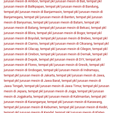
jurusan mesin di Ambon
,
tempat pkl jurusan mesin di Bali
,
tempat pkl
jurusan mesin di Balikpapan
,
tempat pkl jurusan mesin di Bandung
,
tempat pkl jurusan mesin di Banjarmasin
,
tempat pkl jurusan mesin di
Banjarnegara
,
tempat pkl jurusan mesin di Banten
,
tempat pkl jurusan
mesin di Banyumas
,
tempat pkl jurusan mesin di Batam
,
tempat pkl
jurusan mesin di Batang
,
tempat pkl jurusan mesin di Bekasi
,
tempat pkl
jurusan mesin di Blora
,
tempat pkl jurusan mesin di Bogor
,
tempat pkl
jurusan mesin di Boyolali
,
tempat pkl jurusan mesin di Brebes
,
tempat pkl
jurusan mesin di Ciamis
,
tempat pkl jurusan mesin di Cikarang
,
tempat pkl
jurusan mesin di Cilacap
,
tempat pkl jurusan mesin di Cilegon
,
tempat pkl
jurusan mesin di Cirebon
,
tempat pkl jurusan mesin di Demak
,
tempat pkl
jurusan mesin di Depok
,
tempat pkl jurusan mesin di DIY
,
tempat pkl
jurusan mesin di Flores
,
tempat pkl jurusan mesin di Gresik
,
tempat pkl
jurusan mesin di Grobogan
,
tempat pkl jurusan mesin di Indramayu
,
tempat pkl jurusan mesin di Jakarta
,
tempat pkl jurusan mesin di Jawa
,
tempat pkl jurusan mesin di Jawa Barat
,
tempat pkl jurusan mesin di
Jawa Tengah
,
tempat pkl jurusan mesin di Jawa Timur
,
tempat pkl jurusan
mesin di Jepara
,
tempat pkl jurusan mesin di Jogja
,
tempat pkl jurusan
mesin di Jogjakarta
,
tempat pkl jurusan mesin di Kalimantan
,
tempat pkl
jurusan mesin di Karanganyar
,
tempat pkl jurusan mesin di Karawang
,
tempat pkl jurusan mesin di Kebumen
,
tempat pkl jurusan mesin di Kediri
,
tempat pkl jurusan mesin di Kendal
,
tempat pkl jurusan mesin di Klaten
,