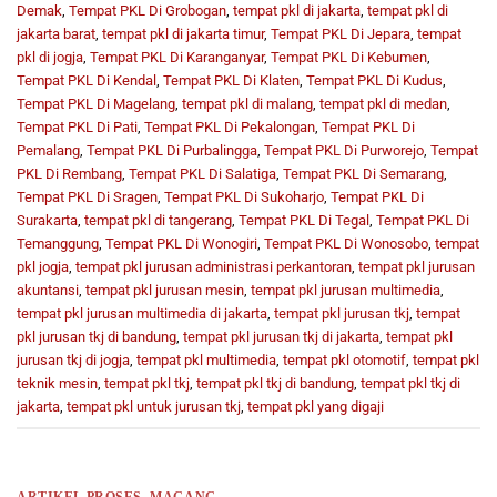
Demak
,
Tempat PKL Di Grobogan
,
tempat pkl di jakarta
,
tempat pkl di
jakarta barat
,
tempat pkl di jakarta timur
,
Tempat PKL Di Jepara
,
tempat
pkl di jogja
,
Tempat PKL Di Karanganyar
,
Tempat PKL Di Kebumen
,
Tempat PKL Di Kendal
,
Tempat PKL Di Klaten
,
Tempat PKL Di Kudus
,
Tempat PKL Di Magelang
,
tempat pkl di malang
,
tempat pkl di medan
,
Tempat PKL Di Pati
,
Tempat PKL Di Pekalongan
,
Tempat PKL Di
Pemalang
,
Tempat PKL Di Purbalingga
,
Tempat PKL Di Purworejo
,
Tempat
PKL Di Rembang
,
Tempat PKL Di Salatiga
,
Tempat PKL Di Semarang
,
Tempat PKL Di Sragen
,
Tempat PKL Di Sukoharjo
,
Tempat PKL Di
Surakarta
,
tempat pkl di tangerang
,
Tempat PKL Di Tegal
,
Tempat PKL Di
Temanggung
,
Tempat PKL Di Wonogiri
,
Tempat PKL Di Wonosobo
,
tempat
pkl jogja
,
tempat pkl jurusan administrasi perkantoran
,
tempat pkl jurusan
akuntansi
,
tempat pkl jurusan mesin
,
tempat pkl jurusan multimedia
,
tempat pkl jurusan multimedia di jakarta
,
tempat pkl jurusan tkj
,
tempat
pkl jurusan tkj di bandung
,
tempat pkl jurusan tkj di jakarta
,
tempat pkl
jurusan tkj di jogja
,
tempat pkl multimedia
,
tempat pkl otomotif
,
tempat pkl
teknik mesin
,
tempat pkl tkj
,
tempat pkl tkj di bandung
,
tempat pkl tkj di
jakarta
,
tempat pkl untuk jurusan tkj
,
tempat pkl yang digaji
ARTIKEL PROSES
,
MAGANG