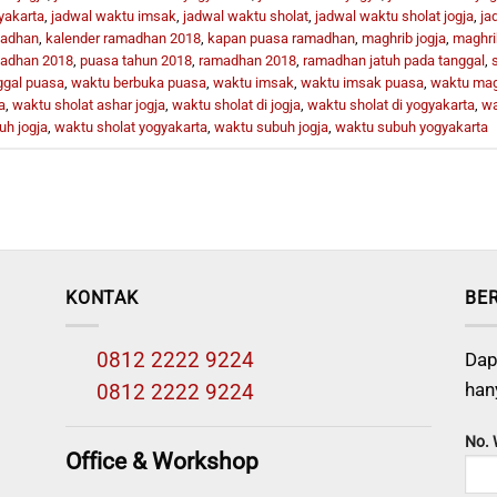
yakarta
,
jadwal waktu imsak
,
jadwal waktu sholat
,
jadwal waktu sholat jogja
,
ja
adhan
,
kalender ramadhan 2018
,
kapan puasa ramadhan
,
maghrib jogja
,
maghri
adhan 2018
,
puasa tahun 2018
,
ramadhan 2018
,
ramadhan jatuh pada tanggal
,
ggal puasa
,
waktu berbuka puasa
,
waktu imsak
,
waktu imsak puasa
,
waktu magh
a
,
waktu sholat ashar jogja
,
waktu sholat di jogja
,
waktu sholat di yogyakarta
,
wa
uh jogja
,
waktu sholat yogyakarta
,
waktu subuh jogja
,
waktu subuh yogyakarta
KONTAK
BE
0812 2222 9224
Dap
han
0812 2222 9224
No.
Office & Workshop