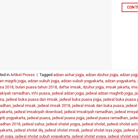
CONT
ted in
Artikel Proses
|
Tagged
adzan ashar jogja
,
adzan dzuhur jogja
,
adzan jogj
an magrib jogja
,
adzan subuh jogja
,
adzan subuh yogyakarta
,
adzan yogyakarta
,
sa 2018
,
bulan puasa tahun 2018
,
daftar imsak
,
dzuhur jogja
,
imsak jakarta
,
ims
akiyah ramadhan
,
info puasa
,
jadwal adzan jogja
,
jadwal adzan maghrib jogja
,
j
sa
,
jadwal buka puasa dan imsak
,
jadwal buka puasa jogja
,
jadwal buka puasa 
adhan
,
jadwal imsak
,
jadwal imsak 2018
,
jadwal imsak dan buka puasa
,
jadwal
yakarta
,
jadwal imsakiyah download
,
jadwal imsakiyah ramadhan
,
jadwal imsya
rib yogyakarta
,
jadwal puasa
,
jadwal puasa jogja
,
jadwal puasa ramadhan
,
jadw
adhan 2018
,
jadwal sahur
,
jadwal shalat yogya
,
jadwal sholat
,
jadwal sholat asha
yakarta
,
jadwal sholat diy
,
jadwal sholat imsak
,
jadwal sholat isya jogja
,
jadwal s
uh jogja
,
jadwal sholat subuh yogyakarta
,
jadwal sholat yogya
,
jadwal sholat yo