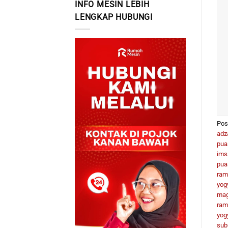
INFO MESIN LEBIH
LENGKAP HUBUNGI
Pos
adz
pua
ims
pua
ram
yog
mag
ram
yog
sub