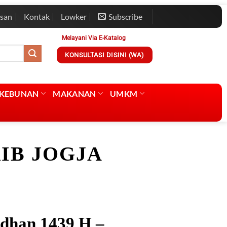
esan
Kontak
Lowker
Subscribe
Melayani Via E-Katalog
KONSULTASI DISINI (WA)
RKEBUNAN
MAKANAN
UMKM
IB JOGJA
dhan 1439 H –