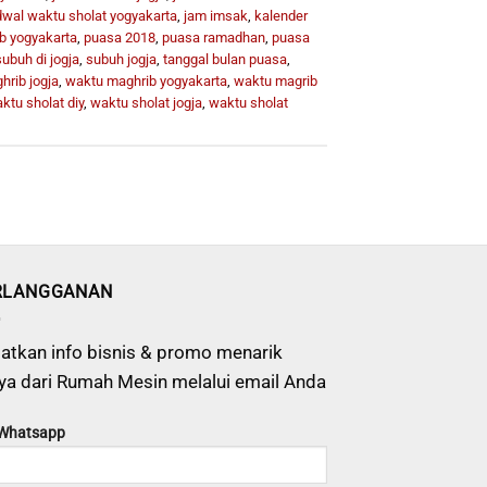
dwal waktu sholat yogyakarta
,
jam imsak
,
kalender
b yogyakarta
,
puasa 2018
,
puasa ramadhan
,
puasa
subuh di jogja
,
subuh jogja
,
tanggal bulan puasa
,
rib jogja
,
waktu maghrib yogyakarta
,
waktu magrib
ktu sholat diy
,
waktu sholat jogja
,
waktu sholat
RLANGGANAN
atkan info bisnis & promo menarik
ya dari Rumah Mesin melalui email Anda
 Whatsapp