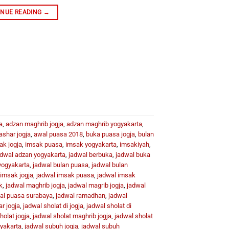
INUE READING
→
a
,
adzan maghrib jogja
,
adzan maghrib yogyakarta
,
ashar jogja
,
awal puasa 2018
,
buka puasa jogja
,
bulan
ak jogja
,
imsak puasa
,
imsak yogyakarta
,
imsakiyah
,
adwal adzan yogyakarta
,
jadwal berbuka
,
jadwal buka
yogyakarta
,
jadwal bulan puasa
,
jadwal bulan
 imsak jogja
,
jadwal imsak puasa
,
jadwal imsak
k
,
jadwal maghrib jogja
,
jadwal magrib jogja
,
jadwal
al puasa surabaya
,
jadwal ramadhan
,
jadwal
r jogja
,
jadwal sholat di jogja
,
jadwal sholat di
holat jogja
,
jadwal sholat maghrib jogja
,
jadwal sholat
gyakarta
,
jadwal subuh jogja
,
jadwal subuh