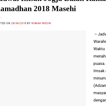
amadhan 2018 Masehi
STED ON
28/04/2018
BY
RUMAH MESIN
– Jadw
Warahm
Waktu 
menaha
puasa.
Imsak 
minum,
(Adzan
masya
dengan