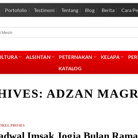
Portofolio
Testimoni
Tentang
Blog
Berita
Cara P
rian
:
ULTURA
ALSINTAN
PETERNAKAN
KELAPA
PE
KATALOG
HIVES:
ADZAN MAGR
IKEL PROSES
adwal Imsak Jogja Bulan Rama