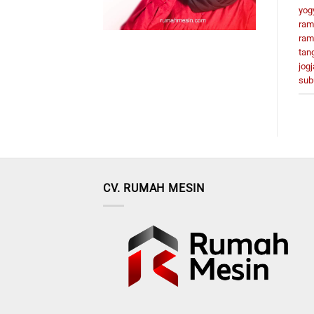
yog
ram
ram
tan
jogj
sub
CV. RUMAH MESIN