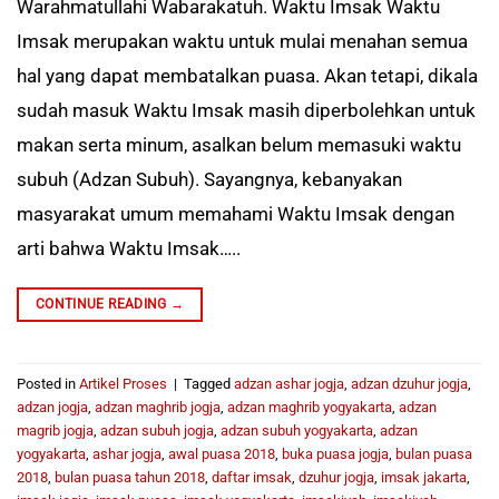
Warahmatullahi Wabarakatuh. Waktu Imsak Waktu
Imsak merupakan waktu untuk mulai menahan semua
hal yang dapat membatalkan puasa. Akan tetapi, dikala
sudah masuk Waktu Imsak masih diperbolehkan untuk
makan serta minum, asalkan belum memasuki waktu
subuh (Adzan Subuh). Sayangnya, kebanyakan
masyarakat umum memahami Waktu Imsak dengan
arti bahwa Waktu Imsak…..
CONTINUE READING
→
Posted in
Artikel Proses
|
Tagged
adzan ashar jogja
,
adzan dzuhur jogja
,
adzan jogja
,
adzan maghrib jogja
,
adzan maghrib yogyakarta
,
adzan
magrib jogja
,
adzan subuh jogja
,
adzan subuh yogyakarta
,
adzan
yogyakarta
,
ashar jogja
,
awal puasa 2018
,
buka puasa jogja
,
bulan puasa
2018
,
bulan puasa tahun 2018
,
daftar imsak
,
dzuhur jogja
,
imsak jakarta
,