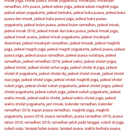
imsak jogja
,
imsak puasa
,
imsak yogyakarta
,
imsakiyah
,
imsakiyah
ramadhan
,
info puasa
,
jadwal adzan jogja
,
jadwal adzan maghrib jogja
,
jadwal adzan yogyakarta
,
jadwal berbuka
,
jadwal buka puasa
,
jadwal buka
puasa dan imsak
,
jadwal buka puasa jogja
,
jadwal buka puasa
yogyakarta
,
jadwal bulan puasa
,
jadwal bulan ramadhan
,
jadwal imsak
,
jadwal imsak 2018
,
jadwal imsak dan buka puasa
,
jadwal imsak jogja
,
jadwal imsak puasa
,
jadwal imsak yogyakarta
,
jadwal imsakiyah
download
,
jadwal imsakiyah ramadhan
,
jadwal imsyak
,
jadwal maghrib
jogja
,
jadwal magrib jogja
,
jadwal magrib yogyakarta
,
jadwal puasa
,
jadwal
puasa jogja
,
jadwal puasa ramadhan
,
jadwal puasa surabaya
,
jadwal
ramadhan
,
jadwal ramadhan 2018
,
jadwal sahur
,
jadwal shalat yogya
,
jadwal sholat
,
jadwal sholat ashar jogja
,
jadwal sholat di jogja
,
jadwal
sholat di yogyakarta
,
jadwal sholat diy
,
jadwal sholat imsak
,
jadwal sholat
isya jogja
,
jadwal sholat jogja
,
jadwal sholat maghrib jogja
,
jadwal sholat
subuh jogja
,
jadwal sholat subuh yogyakarta
,
jadwal sholat yogya
,
jadwal
sholat yogyakarta
,
jadwal subuh jogja
,
jadwal subuh yogyakarta
,
jadwal
waktu imsak
,
jadwal waktu sholat
,
jadwal waktu sholat jogja
,
jadwal
waktu sholat yogyakarta
,
jam imsak
,
kalender ramadhan
,
kalender
ramadhan 2018
,
kapan puasa ramadhan
,
maghrib jogja
,
maghrib
yogyakarta
,
puasa 2018
,
puasa ramadhan
,
puasa ramadhan 2018
,
puasa
tahun 2018
,
ramadhan 2018
,
ramadhan jatuh pada tanggal
,
subuh di jogja
,
subuh jogja
,
tanggal bulan puasa
,
tanggal puasa
,
waktu berbuka puasa
,