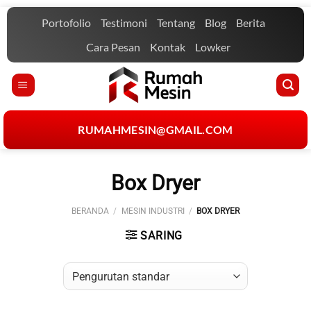
Skip
Portofolio
Testimoni
Tentang
Blog
Berita
to
content
Cara Pesan
Kontak
Lowker
RUMAHMESIN@GMAIL.COM
Box Dryer
BERANDA
/
MESIN INDUSTRI
/
BOX DRYER
SARING