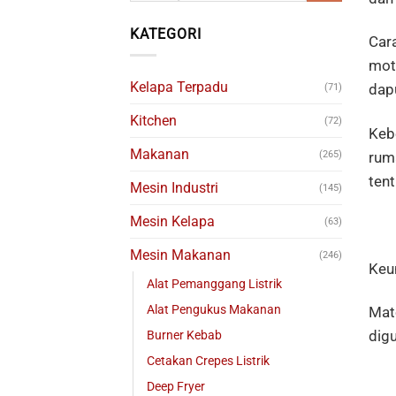
KATEGORI
Car
mot
Kelapa Terpadu
dap
(71)
Kitchen
(72)
Keb
Makanan
rum
(265)
ten
Mesin Industri
(145)
Mesin Kelapa
(63)
Mesin Makanan
(246)
Keu
Alat Pemanggang Listrik
Alat Pengukus Makanan
Mate
digu
Burner Kebab
Cetakan Crepes Listrik
Deep Fryer