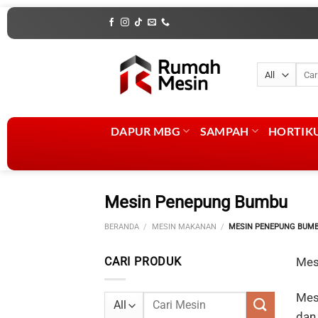
Skip
to
content
Penca
untuk
DAPUR MBG
SAMPAH
HORTIK
Mesin Penepung Bumbu
BERANDA
/
MESIN MAKANAN
/
MESIN PENEPUNG BUM
CARI PRODUK
Mes
Mes
Pencarian
dan 
untuk: