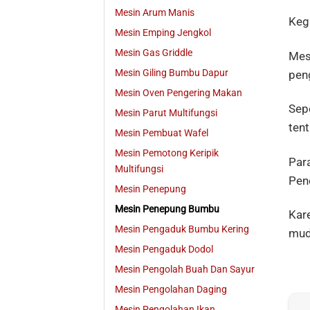
Mesin Arum Manis
Keg
Mesin Emping Jengkol
Mesin Gas Griddle
Mes
Mesin Giling Bumbu Dapur
peng
Mesin Oven Pengering Makan
Sepe
Mesin Parut Multifungsi
ten
Mesin Pembuat Wafel
Mesin Pemotong Keripik
Par
Multifungsi
Pen
Mesin Penepung
Mesin Penepung Bumbu
Kar
Mesin Pengaduk Bumbu Kering
muda
Mesin Pengaduk Dodol
Mesin Pengolah Buah Dan Sayur
Mesin Pengolahan Daging
Mesin Pengolahan Ikan