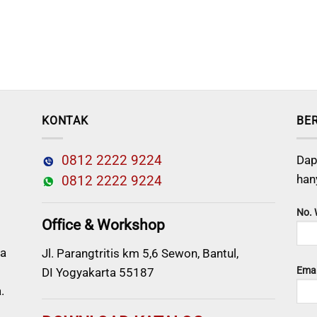
KONTAK
BE
0812 2222 9224
Dap
han
0812 2222 9224
No.
Office & Workshop
a
Jl. Parangtritis km 5,6 Sewon, Bantul,
Emai
DI Yogyakarta 55187
.