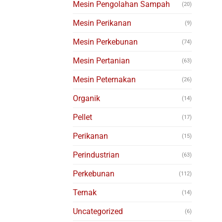
Mesin Pengolahan Sampah
(20)
Mesin Perikanan
(9)
Mesin Perkebunan
(74)
Mesin Pertanian
(63)
Mesin Peternakan
(26)
Organik
(14)
Pellet
(17)
Perikanan
(15)
Perindustrian
(63)
Perkebunan
(112)
Ternak
(14)
Uncategorized
(6)