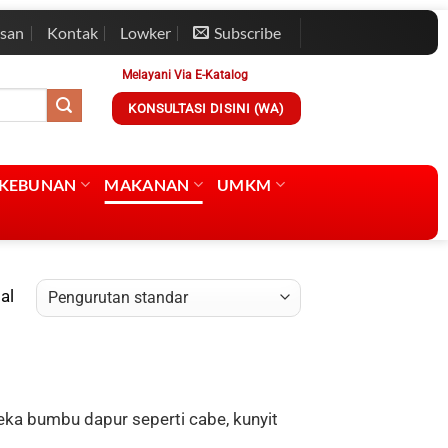
esan
Kontak
Lowker
Subscribe
Melayani Via E-Katalog
KONSULTASI DISINI (WA)
RKEBUNAN
MAKANAN
UMKM
al
ka bumbu dapur seperti cabe, kunyit