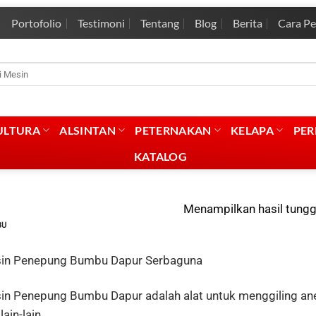
Portofolio
Testimoni
Tentang
Blog
Berita
Cara P
rian
:
ULTURA
ALSINTAN
PETERNAKAN
KELAPA
PE
KATALOG
Menampilkan hasil tungg
BU
in Penepung Bumbu Dapur Serbaguna
in Penepung Bumbu Dapur adalah alat untuk menggiling ane
lain-lain.