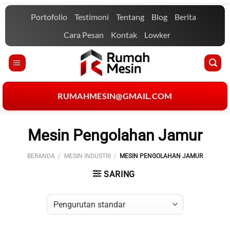
Skip
Portofolio
Testimoni
Tentang
Blog
Berita
to
content
Cara Pesan
Kontak
Lowker
RUMAHMESIN@GMAIL.COM
Mesin Pengolahan Jamur
BERANDA
/
MESIN INDUSTRI
/
MESIN PENGOLAHAN JAMUR
SARING