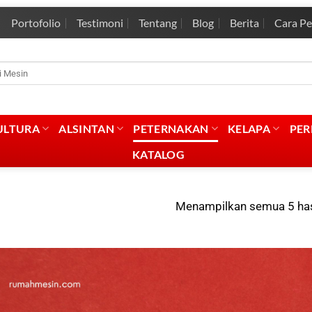
Portofolio
Testimoni
Tentang
Blog
Berita
Cara P
rian
:
ULTURA
ALSINTAN
PETERNAKAN
KELAPA
PE
KATALOG
Menampilkan semua 5 has