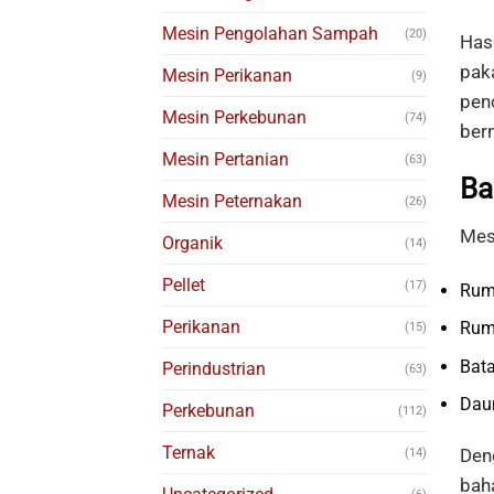
Mesin Pengolahan Sampah
(20)
Has
pak
Mesin Perikanan
(9)
pen
Mesin Perkebunan
(74)
bern
Mesin Pertanian
(63)
Ba
Mesin Peternakan
(26)
Mes
Organik
(14)
Pellet
(17)
Rum
Perikanan
Rum
(15)
Bat
Perindustrian
(63)
Da
Perkebunan
(112)
Ternak
Den
(14)
bah