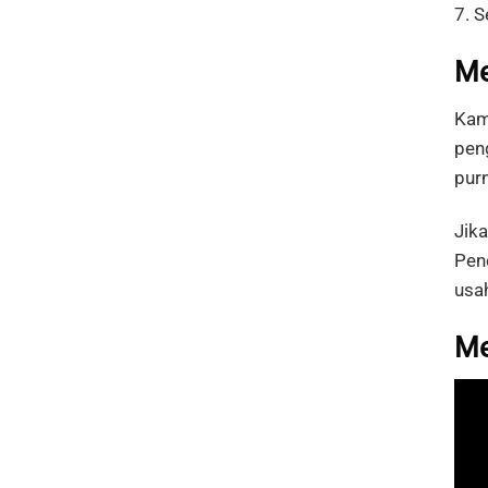
7. 
M
Kam
pen
purn
Jik
Pen
usa
Me