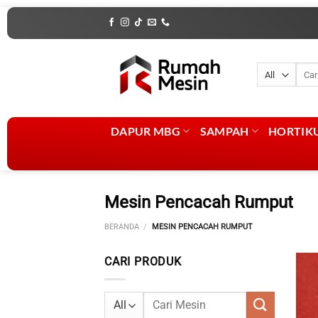
Skip
to
content
Penca
untuk
DAPUR MBG
SAMPAH
HORTIK
Mesin Pencacah Rumput
BERANDA
/
MESIN PENCACAH RUMPUT
CARI PRODUK
Pencarian
untuk: