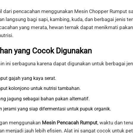
il
dari
pencacahan
menggunakan
Mesin
Chopper Rumput
s
an
langsung
bagi
sapi,
kambing,
kuda,
dan
berbagai
jenis
te
cacahan
yang
merata,
hewan
ternak
dapat
menikmati
paka
utrisi.
han yang Cocok Digunakan
in
ini
serbaguna
karena
dapat
digunakan
untuk
berbagai
je
put
gajah
yang
kaya
serat.
put
kolonjono
untuk
nutrisi
tambahan.
ang
jagung
sebagai
bahan
pakan
alternatif.
un
jerami
yang
siap
difermentasi
untuk
pupuk
organik.
gan
menggunakan
Mesin
Pencacah
Rumput
,
waktu
dan
ten
an
menjadi
jauh
lebih
efisien.
Alat
ini
sangat
cocok
untuk
pe