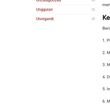
Uncategorized
(6)
mem
Unggulan
(2)
Ke
Unorganik
(9)
Ber
1. 
2. 
3. 
4. 
5. I
6. 