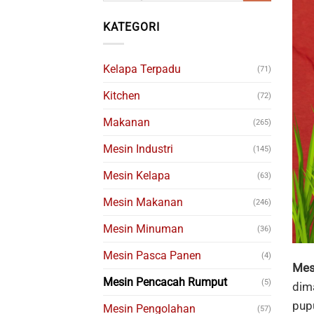
KATEGORI
Kelapa Terpadu
(71)
Kitchen
(72)
Makanan
(265)
Mesin Industri
(145)
Mesin Kelapa
(63)
Mesin Makanan
(246)
Mesin Minuman
(36)
Mesin Pasca Panen
(4)
Mes
Mesin Pencacah Rumput
(5)
dim
pup
Mesin Pengolahan
(57)