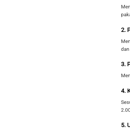
Mem
pak
2. 
Men
dan
3. 
Mem
4. 
Ses
2.0
5. 