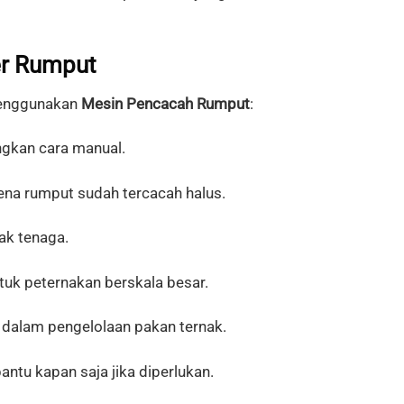
r
Rumput
nggunakan
Mesin
Pencacah
Rumput
:
ngkan
cara
manual.
ena
rumput
sudah
tercacah
halus.
yak
tenaga.
tuk
peternakan
berskala
besar.
a
dalam
pengelolaan
pakan
ternak.
antu
kapan
saja
jika
diperlukan.