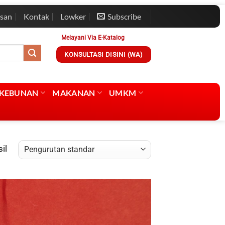
esan
Kontak
Lowker
Subscribe
Melayani Via E-Katalog
KONSULTASI DISINI (WA)
RKEBUNAN
MAKANAN
UMKM
il