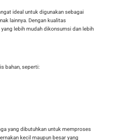
angat
ideal
untuk
digunakan
sebagai
rnak
lainnya.
Dengan
kualitas
n
yang
lebih
mudah
dikonsumsi
dan
lebih
nis
bahan,
seperti:
aga
yang
dibutuhkan
untuk
memproses
ternakan
kecil
maupun
besar
yang