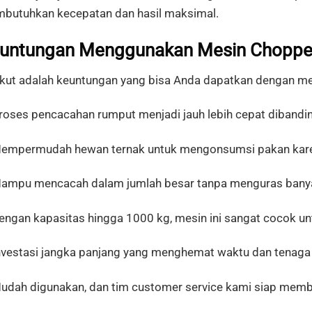
butuhkan
kecepatan
dan
hasil
maksimal.
untungan
Menggunakan
Mesin Choppe
ikut
adalah
keuntungan
yang
bisa
Anda
dapatkan
dengan
me
Proses
pencacahan
rumput
menjadi
jauh
lebih
cepat
dibandi
Mempermudah
hewan
ternak
untuk
mengonsumsi
pakan
kar
Mampu
mencacah
dalam
jumlah
besar
tanpa
menguras
ban
Dengan
kapasitas
hingga
1000
kg,
mesin
ini
sangat
cocok
un
nvestasi
jangka
panjang
yang
menghemat
waktu
dan
tenag
Mudah
digunakan,
dan
tim
customer
service
kami
siap
memb