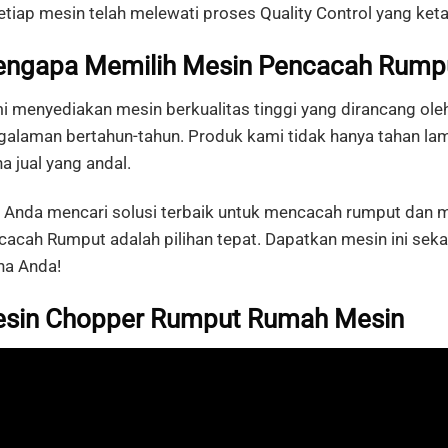
Setiap
mesin
telah
melewati
proses
Quality
Control
yang
ket
engapa
Memilih
Mesin
Pencacah
Rump
i menyediakan mesin berkualitas tinggi yang dirancang oleh
galaman bertahun-tahun. Produk kami tidak hanya tahan lam
a jual yang andal.
a Anda mencari solusi terbaik untuk mencacah rumput dan m
cacah Rumput adalah pilihan tepat. Dapatkan mesin ini seka
ha Anda!
sin Chopper
Rumput
Rumah
Mesin