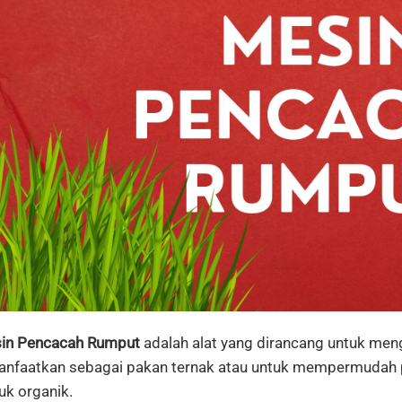
in
Pencacah
Rumput
adalah
alat
yang
dirancang
untuk
meng
anfaatkan
sebagai
pakan
ternak
atau
untuk
mempermudah
uk
organik.