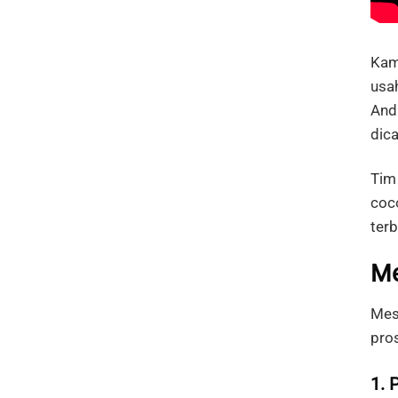
Kam
usa
Anda
dica
Tim
coc
terb
Me
Mes
pro
1. 