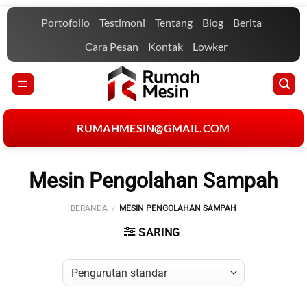
Skip
Portofolio
Testimoni
Tentang
Blog
Berita
to
content
Cara Pesan
Kontak
Lowker
RUMAHMESIN@GMAIL.COM
Mesin Pengolahan Sampah
BERANDA
/
MESIN PENGOLAHAN SAMPAH
SARING