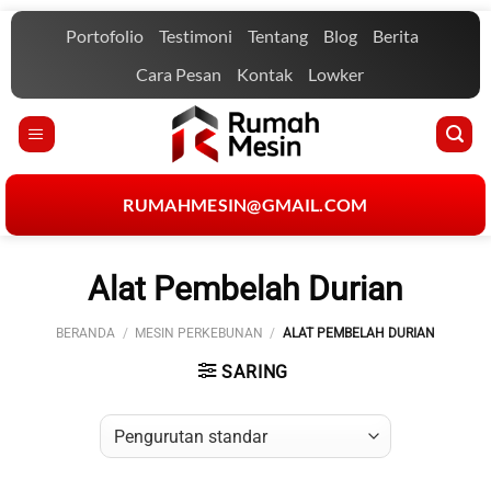
Skip
Portofolio
Testimoni
Tentang
Blog
Berita
to
content
Cara Pesan
Kontak
Lowker
RUMAHMESIN@GMAIL.COM
Alat Pembelah Durian
BERANDA
/
MESIN PERKEBUNAN
/
ALAT PEMBELAH DURIAN
SARING