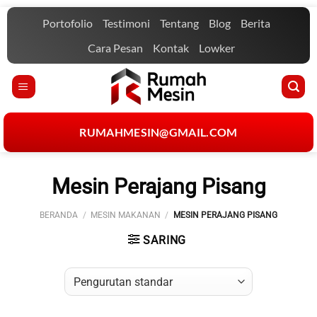
Skip
Portofolio
Testimoni
Tentang
Blog
Berita
to
content
Cara Pesan
Kontak
Lowker
RUMAHMESIN@GMAIL.COM
Mesin Perajang Pisang
BERANDA
/
MESIN MAKANAN
/
MESIN PERAJANG PISANG
SARING