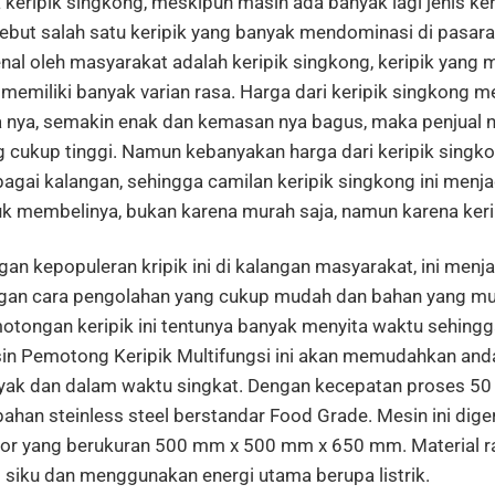
 keripik singkong, meskipun masih ada banyak lagi jenis ke
ebut salah satu keripik yang banyak mendominasi di pasaran
enal oleh masyarakat adalah keripik singkong, keripik yan
 memiliki banyak varian rasa. Harga dari keripik singkong
a nya, semakin enak dan kemasan nya bagus, maka penjual 
g cukup tinggi. Namun kebanyakan harga dari keripik singko
agai kalangan, sehingga camilan keripik singkong ini menja
k membelinya, bukan karena murah saja, namun karena kerip
an kepopuleran kripik ini di kalangan masyarakat, ini menja
gan cara pengolahan yang cukup mudah dan bahan yang m
otongan keripik ini tentunya banyak menyita waktu sehing
in Pemotong Keripik Multifungsi ini akan memudahkan and
yak dan dalam waktu singkat. Dengan kecepatan proses 50 
bahan steinless steel berstandar Food Grade. Mesin ini dig
or yang berukuran 500 mm x 500 mm x 650 mm. Material r
i siku dan menggunakan energi utama berupa listrik.