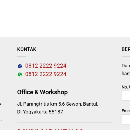
KONTAK
BE
0812 2222 9224
Dap
han
0812 2222 9224
No.
Office & Workshop
a
Jl. Parangtritis km 5,6 Sewon, Bantul,
Emai
DI Yogyakarta 55187
.