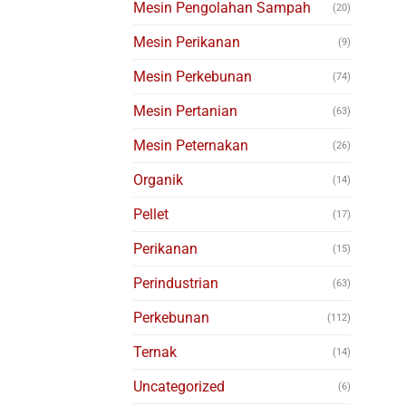
Mesin Pengolahan Sampah
(20)
Mesin Perikanan
(9)
Mesin Perkebunan
(74)
Mesin Pertanian
(63)
Mesin Peternakan
(26)
Organik
(14)
Pellet
(17)
Perikanan
(15)
Perindustrian
(63)
Perkebunan
(112)
Ternak
(14)
Uncategorized
(6)