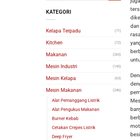
juga
ters
KATEGORI
dik
dan
Kelapa Terpadu
(71)
ras
yan
Kitchen
(72)
berb
Makanan
(265)
untu
Mesin Industri
(145)
Deng
Mesin Kelapa
(63)
den
Mesin Makanan
(246)
pem
Mes
Alat Pemanggang Listrik
ban
Alat Pengukus Makanan
ber
Burner Kebab
mot
Cetakan Crepes Listrik
bes
Deep Fryer