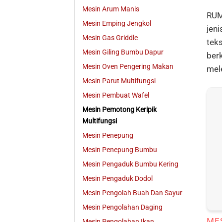
Mesin Arum Manis
RUM
Mesin Emping Jengkol
jeni
Mesin Gas Griddle
tek
Mesin Giling Bumbu Dapur
berk
Mesin Oven Pengering Makan
mele
Mesin Parut Multifungsi
Mesin Pembuat Wafel
Mesin Pemotong Keripik
Multifungsi
Mesin Penepung
Mesin Penepung Bumbu
Mesin Pengaduk Bumbu Kering
Mesin Pengaduk Dodol
Mesin Pengolah Buah Dan Sayur
Mesin Pengolahan Daging
ME
Mesin Pengolahan Ikan