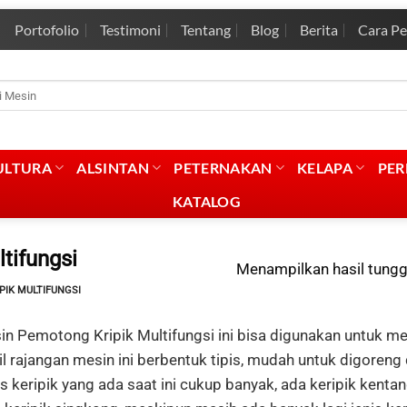
Portofolio
Testimoni
Tentang
Blog
Berita
Cara P
rian
:
ULTURA
ALSINTAN
PETERNAKAN
KELAPA
PE
KATALOG
tifungsi
Menampilkan hasil tungg
IK MULTIFUNGSI
n Pemotong Kripik Multifungsi ini bisa digunakan untuk mera
l rajangan mesin ini berbentuk tipis, mudah untuk digoreng
s keripik yang ada saat ini cukup banyak, ada keripik kentan