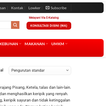
esan
Kontak
Lowker
Subscribe
Melayani Via E-Katalog
KONSULTASI DISINI (WA)
RKEBUNAN
MAKANAN
UMKM
al
jang Pisang, Ketela, talas dan lain-lain.
 dan menghasilkan keripik yang renyah.
g, keripik sayuran dan tidak ketinggalan