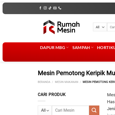
Skip
to
content
Penca
untuk
DAPUR MBG
SAMPAH
HORTIK
Mesin Pemotong Keripik Mul
BERANDA
/
MESIN MAKANAN
/
MESIN PEMOTONG KERIP
CARI PRODUK
Mesi
Hasi
Pencarian
Jeni
untuk: