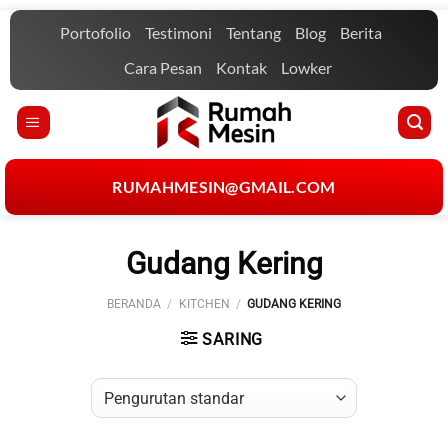
Skip
Portofolio
Testimoni
Tentang
Blog
Berita
to
content
Cara Pesan
Kontak
Lowker
RUMAHMESIN@GMAIL.COM
Gudang Kering
BERANDA
/
KITCHEN
/
GUDANG KERING
SARING