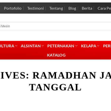
Portofolio
Testimoni
Tentang
Blog
Berita
Cara P
rian
:
ULTURA
ALSINTAN
PETERNAKAN
KELAPA
PE
KATALOG
IVES:
RAMADHAN JA
TANGGAL