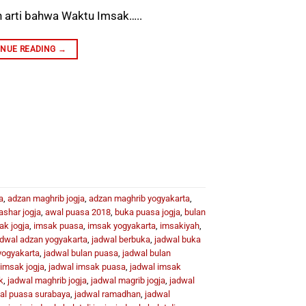
 arti bahwa Waktu Imsak…..
INUE READING
→
a
,
adzan maghrib jogja
,
adzan maghrib yogyakarta
,
ashar jogja
,
awal puasa 2018
,
buka puasa jogja
,
bulan
ak jogja
,
imsak puasa
,
imsak yogyakarta
,
imsakiyah
,
adwal adzan yogyakarta
,
jadwal berbuka
,
jadwal buka
yogyakarta
,
jadwal bulan puasa
,
jadwal bulan
 imsak jogja
,
jadwal imsak puasa
,
jadwal imsak
k
,
jadwal maghrib jogja
,
jadwal magrib jogja
,
jadwal
al puasa surabaya
,
jadwal ramadhan
,
jadwal