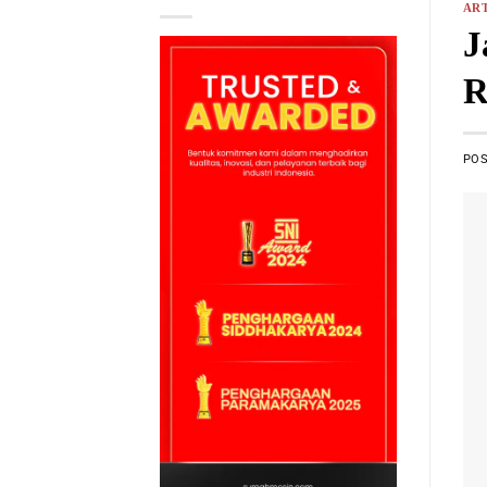
ART
J
R
PO