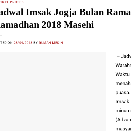
IKEL PROSES
adwal Imsak Jogja Bulan Rama
amadhan 2018 Masehi
STED ON
28/04/2018
BY
RUMAH MESIN
– Jadw
Warahm
Waktu 
menaha
puasa.
Imsak 
minum,
(Adzan
masya