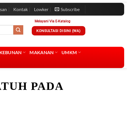
esan
Kontak
Lowker
Subscribe
Melayani Via E-Katalog
KONSULTASI DISINI (WA)
RKEBUNAN
MAKANAN
UMKM
TUH PADA