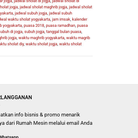
r jogja
,
jadwal sholat di jogja
,
jadwal sholat di
holat jogja
,
jadwal sholat maghrib jogja
,
jadwal sholat
gyakarta
,
jadwal subuh jogja
,
jadwal subuh
dwal waktu sholat yogyakarta
,
jam imsak
,
kalender
b yogyakarta
,
puasa 2018
,
puasa ramadhan
,
puasa
subuh di jogja
,
subuh jogja
,
tanggal bulan puasa
,
rib jogja
,
waktu maghrib yogyakarta
,
waktu magrib
ktu sholat diy
,
waktu sholat jogja
,
waktu sholat
RLANGGANAN
atkan info bisnis & promo menarik
ya dari Rumah Mesin melalui email Anda
 Whatsapp