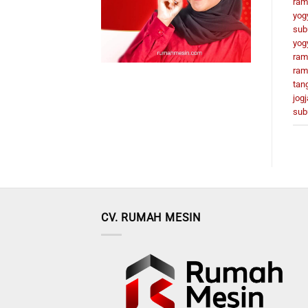
ram
yog
sub
yog
ram
ram
tan
jogj
sub
CV. RUMAH MESIN