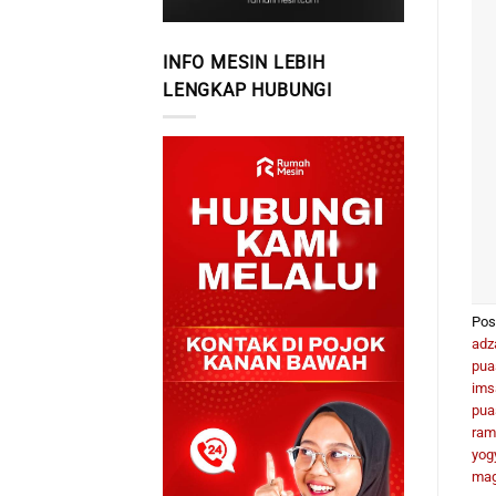
INFO MESIN LEBIH
LENGKAP HUBUNGI
Pos
adz
pua
ims
pua
ram
yog
mag