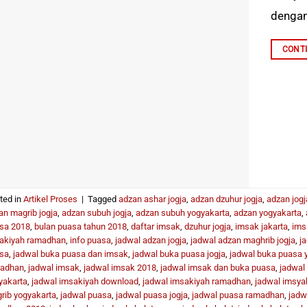
dengan
CONT
ted in
Artikel Proses
|
Tagged
adzan ashar jogja
,
adzan dzuhur jogja
,
adzan jogj
an magrib jogja
,
adzan subuh jogja
,
adzan subuh yogyakarta
,
adzan yogyakarta
,
sa 2018
,
bulan puasa tahun 2018
,
daftar imsak
,
dzuhur jogja
,
imsak jakarta
,
ims
akiyah ramadhan
,
info puasa
,
jadwal adzan jogja
,
jadwal adzan maghrib jogja
,
j
sa
,
jadwal buka puasa dan imsak
,
jadwal buka puasa jogja
,
jadwal buka puasa 
adhan
,
jadwal imsak
,
jadwal imsak 2018
,
jadwal imsak dan buka puasa
,
jadwal
yakarta
,
jadwal imsakiyah download
,
jadwal imsakiyah ramadhan
,
jadwal imsya
rib yogyakarta
,
jadwal puasa
,
jadwal puasa jogja
,
jadwal puasa ramadhan
,
jadw