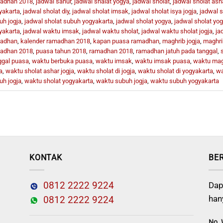
adhan 2018
,
jadwal sahur
,
jadwal shalat yogya
,
jadwal sholat
,
jadwal sholat asha
yakarta
,
jadwal sholat diy
,
jadwal sholat imsak
,
jadwal sholat isya jogja
,
jadwal s
uh jogja
,
jadwal sholat subuh yogyakarta
,
jadwal sholat yogya
,
jadwal sholat yo
yakarta
,
jadwal waktu imsak
,
jadwal waktu sholat
,
jadwal waktu sholat jogja
,
ja
adhan
,
kalender ramadhan 2018
,
kapan puasa ramadhan
,
maghrib jogja
,
maghri
adhan 2018
,
puasa tahun 2018
,
ramadhan 2018
,
ramadhan jatuh pada tanggal
,
ggal puasa
,
waktu berbuka puasa
,
waktu imsak
,
waktu imsak puasa
,
waktu magh
a
,
waktu sholat ashar jogja
,
waktu sholat di jogja
,
waktu sholat di yogyakarta
,
wa
uh jogja
,
waktu sholat yogyakarta
,
waktu subuh jogja
,
waktu subuh yogyakarta
KONTAK
BE
0812 2222 9224
Dap
han
0812 2222 9224
No.